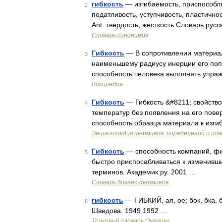
гибкость
— изгибаемость, приспособля
2
податливость, уступчивость, пластичнос
Ant. твердость, жесткость Словарь рус
Словарь синонимов
Гибкость
— В сопротивлении материал
3
наименьшему радиусу инерции его попе
способность человека выполнять упра
Википедия
Гибкость
— Гибкость &#8211; свойство
4
температур без появления на его повер
способность образца материала к изг
Энциклопедия терминов, определений и по
Гибкость
— способность компаний, фи
5
быстро приспосабливаться к изменивш
терминов. Академик.ру. 2001 …
Словарь бизнес-терминов
гибкость
— ГИБКИЙ, ая, ое; бок, бка, 
6
Шведова. 1949 1992 …
Толковый словарь Ожегова