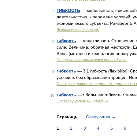
ГИБКОСТЬ
— мобильность, приспособ
7
деятельностью, к перемене условий; у
экономического субъекта. Райзберг Б.А
Экономический словарь
гибкость
— податливость Отношение с
8
силе. Величина, обратная жесткости. 
Виды (методы) и технология неразруш
Справочник технического переводчика
гибкость
— 3.1 гибкость (flexibility)
9
условиях без образования трещин. Ис
Словарь-справочник терминов нормативно-
гибкость
— • большая гибкость • значи
10
Словарь русской идиоматики
Страницы
Следующая
→
1
2
3
4
5
6