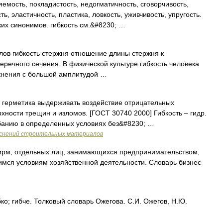
емость, покладистость, недогматичность, сговорчивость,
ть, эластичность, пластика, ловкость, уживчивость, упругость.
ских синонимов. гибкость см.&#8230; …
ов гибкость стержня отношение длины стержня к
речного сечения. В физической культуре гибкость человека
жнения с большой амплитудой …
 герметика выдерживать воздействие отрицательных
хности трещин и изломов. [ГОСТ 30740 2000] Гибкость – гидр.
ибанию в определенных условиях без&#8230; …
яснений строительных материалов
рм, отдельных лиц, занимающихся предпринимательством,
имся условиям хозяйственной деятельности. Словарь бизнес
бко; гибче. Толковый словарь Ожегова. С.И. Ожегов, Н.Ю.