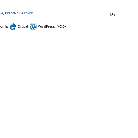
ка
,
Реклама на сайте
18+
omla,
Drupal,
WordPress, MODx.