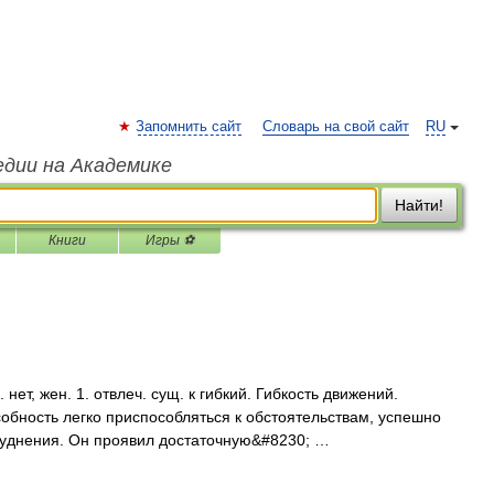
Запомнить сайт
Словарь на свой сайт
RU
едии на Академике
Найти!
Книги
Игры ⚽
ет, жен. 1. отвлеч. сущ. к гибкий. Гибкость движений.
особность легко приспособляться к обстоятельствам, успешно
руднения. Он проявил достаточную&#8230; …