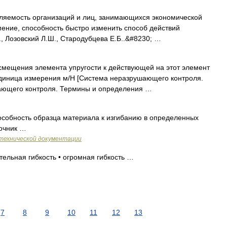
ляемость организаций и лиц, занимающихся экономической
мение, способность быстро изменить способ действий
., Лозовский Л.Ш., Стародубцева Е.Б..&#8230; …
мещения элемента упругости к действующей на этот элемент
Единица измерения м/Н [Система неразрушающего контроля.
ающего контроля. Термины и определения …
: Способность образца материала к изгибанию в определенных
точник …
технической документации
тельная гибкость • огромная гибкость …
7
8
9
10
11
12
13