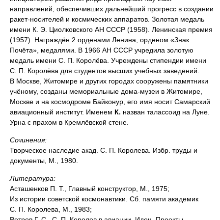
направлений, обеспечивших дальнейший прогресс в создании
ракет-носителей и космических аппаратов. Золотая медаль
имени К. Э. Циолковского АН СССР (1958). Ленинская премия
(1957). Награждён 2 орденами Ленина, орденом «Знак
Почёта», медалями. В 1966 АН СССР учредила золотую
медаль имени С. П. Королёва. Учреждены стипендии имени
С. П. Королёва для студентов высших учебных заведений.
В Москве, Житомире и других городах сооружены памятники
учёному, созданы мемориальные дома-музеи в Житомире,
Москве и на космодроме Байконур, его имя носит Самарский
авиационный институт. Именем
К.
назван талассоид на Луне.
Урна с прахом в Кремлёвской стене.
Сочинения:
Творческое наследие акад. С. П. Королева. Избр. труды и
документы, М., 1980.
Литература:
Асташенков П. Т., Главный конструктор, М., 1975;
Из истории советской космонавтики. Сб. памяти академик
С. П. Королева, М., 1983;
Ветров Г. С., С. П. Королев в авиации. Идеи. Проекты.