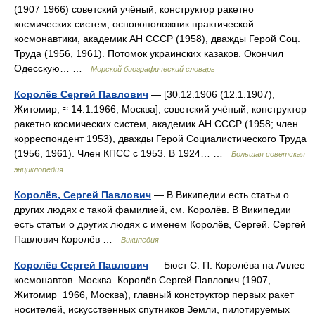
(1907 1966) советский учёный, конструктор ракетно
космических систем, основоположник практической
космонавтики, академик АН СССР (1958), дважды Герой Соц.
Труда (1956, 1961). Потомок украинских казаков. Окончил
Одесскую… …
Морской биографический словарь
Королёв Сергей Павлович
— [30.12.1906 (12.1.1907),
Житомир, ≈ 14.1.1966, Москва], советский учёный, конструктор
ракетно космических систем, академик АН СССР (1958; член
корреспондент 1953), дважды Герой Социалистического Труда
(1956, 1961). Член КПСС с 1953. В 1924… …
Большая советская
энциклопедия
Королёв, Сергей Павлович
— В Википедии есть статьи о
других людях с такой фамилией, см. Королёв. В Википедии
есть статьи о других людях с именем Королёв, Сергей. Сергей
Павлович Королёв …
Википедия
Королёв Сергей Павлович
— Бюст С. П. Королёва на Аллее
космонавтов. Москва. Королёв Сергей Павлович (1907,
Житомир 1966, Москва), главный конструктор первых ракет
носителей, искусственных спутников Земли, пилотируемых