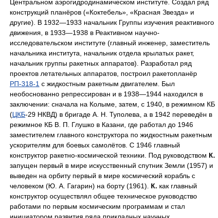
Центральном аэрогидродинамическом институте. Создал ряд
конструкций планёров («Коктебель», «Красная Звезда» и
другие). В 1932—1933 начальник Группы изучения реактивного
движения, в 1933—1938 в Реактивном научно-
исследовательском институте (главный инженер, заместитель
начальника института, начальник отдела крылатых ракет,
начальник группы ракетных аппаратов). Разработал ряд
проектов летательных аппаратов, построил ракетопланёр
РП-318-1
с жидкостным ракетным двигателем. Был
необоснованно репрессирован и в 1938—1944 находился в
заключении: сначала на Колыме, затем, с 1940, в режимном КБ
(
ЦКБ
-29 НКВД) в бригаде А. Н. Туполева, а в 1942 переведён в
режимное КБ В. П. Глушко в Казани, где работал до 1946
заместителем главного конструктора по жидкостным ракетным
ускорителям для боевых самолётов. С 1946 главный
конструктор ракетно-космической техники. Под руководством
К.
запущен первый в мире искусственный спутник Земли (1957) и
выведен на орбиту первый в мире космический корабль с
человеком (Ю. А. Гагарин) на борту (1961).
К.
как главный
конструктор осуществлял общее техническое руководство
работами по первым космическим программам и стал
инициатором развития ряда прикладных научных