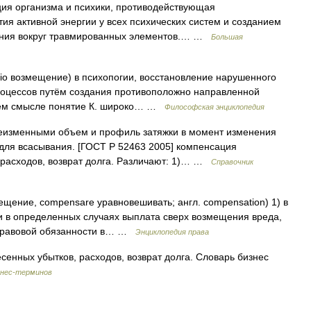
ия организма и психики, противодействующая
ия активной энергии у всех психических систем и созданием
нения вокруг травмированных элементов.… …
Большая
 возмещение) в психопогии, восстановление нарушенного
роцессов путём создания противоположно направленной
щем смысле понятие К. широко… …
Философская энциклопедия
еизменными объем и профиль затяжки в момент изменения
для всасывания. [ГОСТ Р 52463 2005] компенсация
 расходов, возврат долга. Различают: 1)… …
Справочник
ещение, compensare уравновешивать; англ. compensation) 1) в
и в определенных случаях выплата сверх возмещения вреда,
 правовой обязанности в… …
Энциклопедия права
енных убытков, расходов, возврат долга. Словарь бизнес
знес-терминов