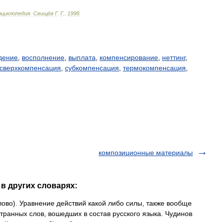
нциклопедия
.
Свищёв
Г
.
Г
.
.
1998
.
дение
,
восполнение
,
выплата
,
компенсирование
,
неттинг
,
сверхкомпенсация
,
субкомпенсация
,
термокомпенсация
,
композиционные материалы
в других словарях:
слово). Уравнение действий какой либо силы, также вообще
транных слов, вошедших в состав русского языка. Чудинов