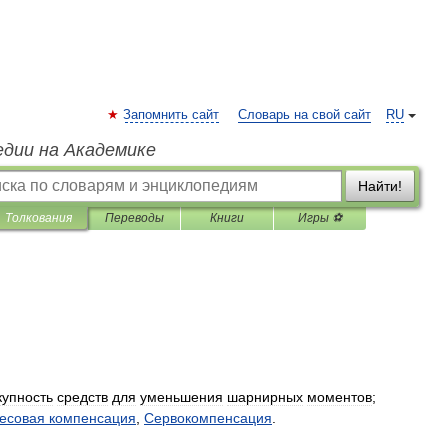
Запомнить сайт
Словарь на свой сайт
RU
едии на Академике
Найти!
Толкования
Переводы
Книги
Игры ⚽
купность
средств
для
уменьшения
шарнирных
моментов
;
есовая
компенсация
,
Сервокомпенсация
.