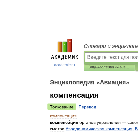
Словари и энциклоп
academic.ru
Энциклопедия «Авиация»
Энциклопедия «Авиация»
компенсация
Толкование
Перевод
компенсация
компенса́ция
органов
управления
—
сово
смотри
Аэродинамическая
компенсация
,
В