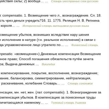
 действия силы; 2) вообще… …
Словарь иностранных слов русского
ат. compensatio. 1. Возмещение чего л., вознаграждение. Сл. 18.
ть чрез деньги учредить?16. 11. 1775. Реляция Н. В. Репнина
нии короля… …
Исторический словарь галлицизмов русского языка
озмещение убытков, возникших вследствие нару шения
 исполнение в натуре (т.н. реальное исполнение) в связи с
гда управомоченное лицо утратило по… …
Финансовый словарь
ompesatio «возмещение») Денежные компенсации Возмещение
ное право; Способ погашения обязательств путём зачета
тора; Выдача денежных …
Википедия
компенсирование, покрытие, восполнение, вознаграждение;
вание, балансировка, симметрирование, нейтрализация,
t. раскачивание, колебание Словарь… …
Словарь синонимов
ии, мн. нет, жен. (лат. compensatio). 1. Вознаграждение за
 Компенсация убытков. В компенсацию за понесенные труды
а, причитающаяся наемному… …
Толковый словарь Ушакова