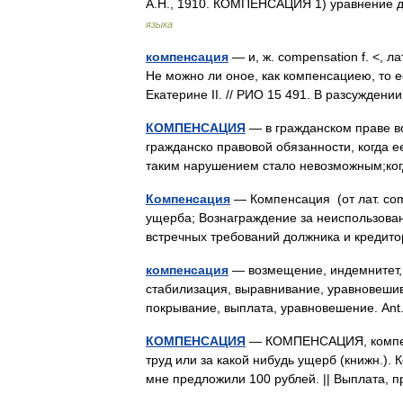
А.Н., 1910. КОМПЕНСАЦИЯ 1) уравнение
языка
компенсация
— и, ж. compensation f. <, л
Не можно ли оное, как компенсациею, то ес
Екатерине II. // РИО 15 491. В разсужде
КОМПЕНСАЦИЯ
— в гражданском праве в
гражданско правовой обязанности, когда ее
таким нарушением стало невозможным;ко
Компенсация
— Компенсация (от лат. c
ущерба; Вознаграждение за неиспользован
встречных требований должника и креди
компенсация
— возмещение, индемнитет, 
стабилизация, выравнивание, уравновеши
покрывание, выплата, уравновешение. An
КОМПЕНСАЦИЯ
— КОМПЕНСАЦИЯ, компенсац
труд или за какой нибудь ущерб (книжн.).
мне предложили 100 рублей. || Выплат