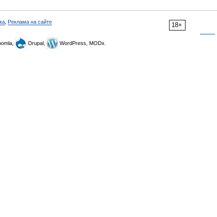
ка
,
Реклама на сайте
18+
omla,
Drupal,
WordPress, MODx.