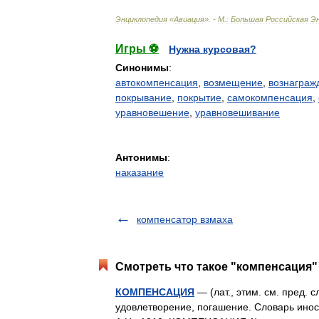
Энциклопедия
«
Авиация
». -
М
.
:
Большая
Российская
Э
Игры ⚽
Нужна курсовая?
Синонимы
:
автокомпенсация
,
возмещение
,
вознаграж
покрывание
,
покрытие
,
самокомпенсация
,
уравновешение
,
уравновешивание
Антонимы
:
наказание
компенсатор взмаха
Смотреть что такое "компенсация" 
КОМПЕНСАЦИЯ
— (лат., этим. см. пред. 
удовлетворение, погашение. Словарь инос