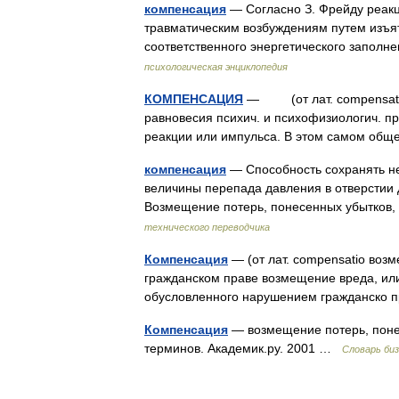
компенсация
— Согласно З. Фрейду реакц
травматическим возбуждениям путем изъят
соответственного энергетического запол
психологическая энциклопедия
КОМПЕНСАЦИЯ
— (от лат. compensatio
равновесия психич. и психофизиологич. п
реакции или импульса. В этом самом об
компенсация
— Способность сохранять н
величины перепада давления в отверстии 
Возмещение потерь, понесенных убытков,
технического переводчика
Компенсация
— (от лат. compensatio возм
гражданском праве возмещение вреда, ил
обусловленного нарушением гражданско
Компенсация
— возмещение потерь, понес
терминов. Академик.ру. 2001 …
Словарь би