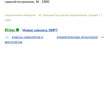
самолётостроении, М.; 1980.
Энциклопедия «Авиация». - М.: Большая Российская Энциклопедия
.
Свищёв Г. Г.
.
1998
.
Игры ⚽
Нужно сделать НИР?
классы самолётов и
климатические испытания
вертолётов