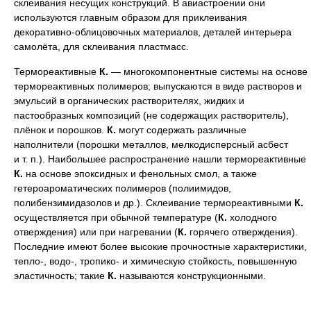
склеивания несущих конструкций. В авиастроении они
используются главным образом для приклеивания
декоративно-облицовочных материалов, деталей интерьера
самолёта, для склеивания пластмасс.
Термореактивные
К.
— многокомпонентные системы на основе
термореактивных полимеров; выпускаются в виде растворов и
эмульсий в органических растворителях, жидких и
пастообразных композиций (не содержащих растворитель),
плёнок и порошков.
К.
могут содержать различные
наполнители (порошки металлов, мелкодисперсный асбест
и т. п.). Наибольшее распространение нашли термореактивные
К.
на основе эпоксидных и фенольных смол, а также
гетероароматических полимеров (полиимидов,
полибензимидазолов и др.). Склеивание термореактивными
К.
осуществляется при обычной температуре (
К.
холодного
отверждения) или при нагревании (
К.
горячего отверждения).
Последние имеют более высокие прочностные характеристики,
тепло-, водо-, тропико- и химическую стойкость, повышенную
эластичность; такие
К.
называются конструкционными.