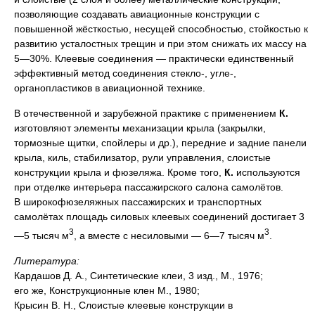
позволяющие создавать авиационные конструкции с
повышенной жёсткостью, несущей способностью, стойкостью к
развитию усталостных трещин и при этом снижать их массу на
5—30%. Клеевые соединения — практически единственный
эффективный метод соединения стекло-, угле-,
органопластиков в авиационной технике.
В отечественной и зарубежной практике с применением
К.
изготовляют элементы механизации крыла (закрылки,
тормозные щитки, спойлеры и др.), передние и задние панели
крыла, киль, стабилизатор, рули управления, слоистые
конструкции крыла и фюзеляжа. Кроме того,
К.
используются
при отделке интерьера пассажирского салона самолётов.
В широкофюзеляжных пассажирских и транспортных
самолётах площадь силовых клеевых соединений достигает 3
3
3
—5 тысяч м
, а вместе с несиловыми — 6—7 тысяч м
.
Литература:
Кардашов Д. А., Синтетические клеи, 3 изд., М., 1976;
его же, Конструкционные клен М., 1980;
Крысин В. Н., Слоистые клеевые конструкции в