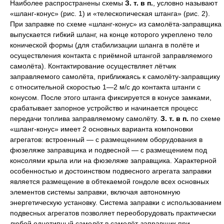
Наиболее распространены схемы
З. т. в п.
, условно называют
«шланг-конус» (рис. 1) и «телескопическая штанга» (рис. 2).
При заправке по схеме «шланг-конус» из самолёта-заправщика
выпускается гибкий шланг, на конце которого укреплено тело
конической формы (для стабилизации шланга в полёте и
осуществления контакта с приёмной штангой заправляемого
самолёта). Контактирование осуществляет лётчик
заправляемого самолёта, приближаясь к самолёту-заправщику
с относительной скоростью 1—2 м/с до контакта штанги с
конусом. После этого штанга фиксируется в конусе замками,
срабатывает запорное устройство и начинается процесс
передачи топлива заправляемому самолёту.
З. т. в п.
по схеме
«шланг-конус» имеет 2 основных варианта компоновки
агрегатов: встроенный — с размещением оборудования в
фюзеляже заправщика и подвесной — с размещением под
консолями крыла или на фюзеляже заправщика. Характерной
особенностью и достоинством подвесного агрегата заправки
является размещение в обтекаемой гондоле всех основных
элементов системы заправки, включая автономную
энергетическую установку. Система заправки с использованием
подвесных агрегатов позволяет переоборудовать практически
любой однотипный самолёт в самолёт-заправщик при