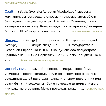
политехнический словарь
Сааб
— (Saab, Svenska Aeroplan Aktiebolaget) шведская
компания, выпускающая легковые и грузовые автомобили
(последние выходят под маркой Scania («Скания»), а также
авиационную технику. Контролируется концерном «Дженерал
Моторс». Штаб квартира находится… …
Автомобильный словарь
Швеция
— (Sverige) Королевство Швеция (Konungariket
Sverige). I. Общие сведения Ш. государство в
Северной Европе, на В. и Ю. Скандинавского полуострова.
Граничит на З. и С. с Норвегией, на С. В. с Финляндией. На Ю.
и В.… …
Большая советская энциклопедия
истребитель
— самолёт военной авиации, способный
уничтожать последовательно или одновременно несколько
воздушных целей ракетами на значительном расстоянии или
вести ближний воздушный бой с помощью артиллерийского
или ракетного оружия. Может поражать также… …
Энциклопедия
техники