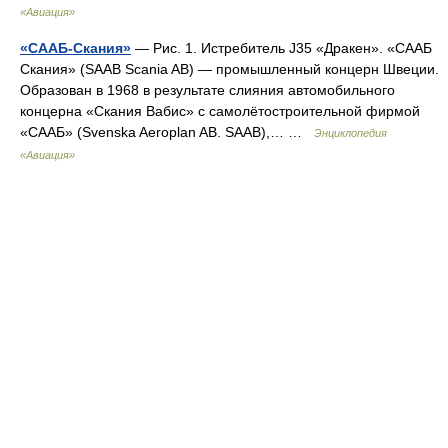
«Авиация»
«СААБ-Скания»
— Рис. 1. Истребитель J35 «Дракен». «СААБ
Скания» (SAAB Scania AB) — промышленный концерн Швеции.
Образован в 1968 в результате слияния автомобильного
концерна «Скания Вабис» с самолётостроительной фирмой
«СААБ» (Svenska Aeroplan AB. SAAB),… …
Энциклопедия
«Авиация»