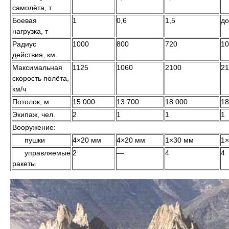
самолёта, т
Боевая
1
0,6
1,5
до
нагрузка, т
Радиус
1000
800
720
10
действия, км
Максимальная
1125
1060
2100
21
скорость полёта,
км/ч
Потолок, м
15 000
13 700
18 000
18
Экипаж, чел.
2
1
1
1
Вооружение:
пушки
4×20 мм
4×20 мм
1×30 мм
1×
управляемые
2
—
4
4
ракеты