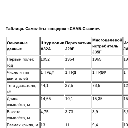
Таблица. Самолёты концерна «СААБ-Скания».
Многоцелевой
Основные
Штурмовик
Перехватчик
И
истребитель
данные
А32А
J29F
J
J35F
Первый полёт,
1952
1954
1965
19
год
Число и тип
1 ТРДФ
1 ТРД
1 ТРДФ
1
двигателей
Тяга двигателя,
44,1
27,5
78,5
12
кН
Длина
14,65
10,1
15,35
15
самолёта, м
Высота
4,75
3,73
3,9
5,
самолёта, м
Размах крыла, м
13
11
9,4
10