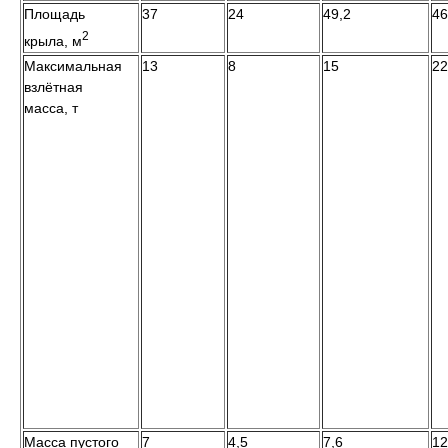
Площадь
37
24
49,2
46
2
крыла, м
Максимальная
13
8
15
22
взлётная
масса, т
Масса пустого
7
4,5
7,6
12