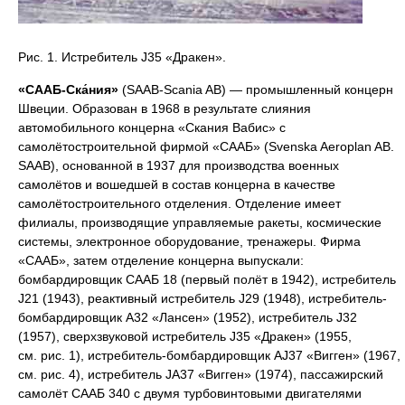
Рис. 1. Истребитель J35 «Дракен».
«СААБ-Ска́ния»
(SAAB-Scania AB) — промышленный концерн
Швеции. Образован в 1968 в результате слияния
автомобильного концерна «Скания Вабис» с
самолётостроительной фирмой «СААБ» (Svenska Aeroplan AB.
SAAB), основанной в 1937 для производства военных
самолётов и вошедшей в состав концерна в качестве
самолётостроительного отделения. Отделение имеет
филиалы, производящие управляемые ракеты, космические
системы, электронное оборудование, тренажеры. Фирма
«СААБ», затем отделение концерна выпускали:
бомбардировщик СААБ 18 (первый полёт в 1942), истребитель
J21 (1943), реактивный истребитель J29 (1948), истребитель-
бомбардировщик А32 «Лансен» (1952), истребитель J32
(1957), сверхзвуковой истребитель J35 «Дракен» (1955,
см. рис. 1), истребитель-бомбардировщик AJ37 «Вигген» (1967,
см. рис. 4), истребитель JA37 «Вигген» (1974), пассажирский
самолёт СААБ 340 с двумя турбовинтовыми двигателями