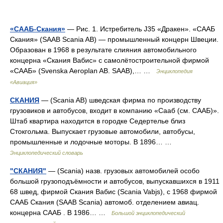
«СААБ-Скания»
— Рис. 1. Истребитель J35 «Дракен». «СААБ
Скания» (SAAB Scania AB) — промышленный концерн Швеции.
Образован в 1968 в результате слияния автомобильного
концерна «Скания Вабис» с самолётостроительной фирмой
«СААБ» (Svenska Aeroplan AB. SAAB),… …
Энциклопедия
«Авиация»
СКАНИЯ
— (Scania AB) шведская фирма по производству
грузовиков и автобусов, входит в компанию «Сааб (см. СААБ)».
Штаб квартира находится в городке Седертелье близ
Стокгольма. Выпускает грузовые автомобили, автобусы,
промышленные и лодочные моторы. В 1896… …
Энциклопедический словарь
"СКАНИЯ"
— (Scania) назв. грузовых автомобилей особо
большой грузоподъёмности и автобусов, выпускавшихся в 1911
68 швед, фирмой Скания Вабис (Scania Vabjs), с 1968 фирмой
СААБ Скания (SAAB Scania) автомоб. отделением авиац.
концерна СААБ . В 1986… …
Большой энциклопедический