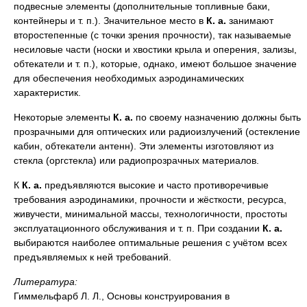
подвесные элементы (дополнительные топливные баки,
контейнеры и т. п.). Значительное место в
К. а.
занимают
второстепенные (с точки зрения прочности), так называемые
несиловые части (носки и хвостики крыла и оперения, зализы,
обтекатели и т. п.), которые, однако, имеют большое значение
для обеспечения необходимых аэродинамических
характеристик.
Некоторые элементы
К. а.
по своему назначению должны быть
прозрачными для оптических или радиоизлучений (остекление
кабин, обтекатели антенн). Эти элементы изготовляют из
стекла (оргстекла) или радиопрозрачных материалов.
К
К. а.
предъявляются высокие и часто противоречивые
требования аэродинамики, прочности и жёсткости, ресурса,
живучести, минимальной массы, технологичности, простоты
эксплуатационного обслуживания и т. п. При создании
К. а.
выбираются наиболее оптимальные решения с учётом всех
предъявляемых к ней требований.
Литература:
Гиммельфарб Л. Л., Основы конструирования в