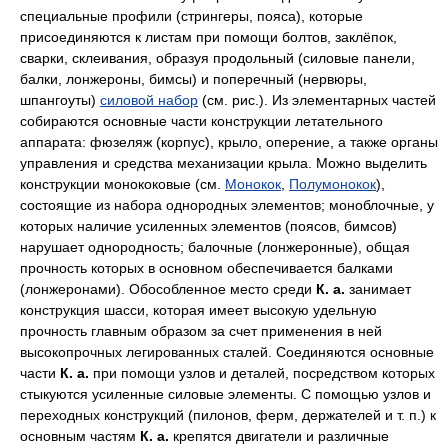
специальные профили (стрингеры, пояса), которые
присоединяются к листам при помощи болтов, заклёпок,
сварки, склеивания, образуя продольный (силовые панели,
балки, лонжероны, бимсы) и поперечный (нервюры,
шпангоуты)
силовой набор
(см. рис.). Из элементарных частей
собираются основные части конструкции летательного
аппарата: фюзеляж (корпус), крыло, оперение, а также органы
управления и средства механизации крыла. Можно выделить
конструкции монококовые (см.
Монокок
,
Полумонокок
),
состоящие из набора однородных элементов; моноблочные, у
которых наличие усиленных элементов (поясов, бимсов)
нарушает однородность; балочные (лонжеронные), общая
прочность которых в основном обеспечивается балками
(лонжеронами). Обособленное место среди
К. а.
занимает
конструкция шасси, которая имеет высокую удельную
прочность главным образом за счет применения в ней
высокопрочных легированных сталей. Соединяются основные
части
К. а.
при помощи узлов и деталей, посредством которых
стыкуются усиленные силовые элементы. С помощью узлов и
переходных конструкций (пилонов, ферм, держателей и т. п.) к
основным частям
К. а.
крепятся двигатели и различные