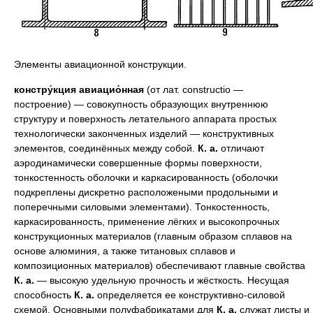
Элементы авиационной конструкции.
констру́кция авиацио́нная
(от лат. constructio —
построение) — совокупность образующих внутреннюю
структуру и поверхность летательного аппарата простых
технологически законченных изделий — конструктивных
элементов, соединённых между собой.
К. а.
отличают
аэродинамически совершенные формы поверхности,
тонкостенность оболочки и каркасированность (оболочки
подкреплены дискретно расположеными продольными и
поперечными силовыми элементами). Тонкостенность,
каркасированность, применение лёгких и высокопрочных
конструкционных материалов (главным образом сплавов на
основе алюминия, а также титановых сплавов и
композиционных материалов) обеспечивают главные свойства
К. а.
— высокую удельную прочность и жёсткость. Несущая
способность
К. а.
определяется ее конструктивно-силовой
схемой. Основными полуфабрикатами для
К. а.
служат листы и