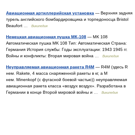
Авиационная артиллерийская установка
— Верхняя задняя
турель английского бомбардировщика и торпедоносца Bristol
Beaufort …
Википедия
Немецкая авиационная пушка МК-108
— MK 108
Автоматическая пушка MK 108 Тип: Автоматическая Страна:
Германия История службы: Годы эксплуатации: 1943 1945 гг.
Войны и конфликты: Вторая мировая война …
Википедия
Неуправляемая авиационная ракета R4M
— R4M (здесь R
нем. Rakete, 4 масса снаряженной ракеты в кг, а М
нем. Minenkopf (с фугасной боевой частью)) неуправляемая
авиационная ракета класса «воздух воздух». Разработана в
Германии в конце Второй мировой войны и …
Википедия