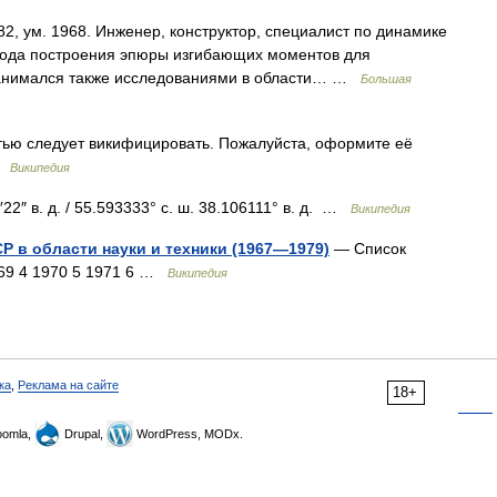
2, ум. 1968. Инженер, конструктор, специалист по динамике
етода построения эпюры изгибающих моментов для
. Занимался также исследованиями в области… …
Большая
тью следует викифицировать. Пожалуйста, оформите её
 …
Википедия
22″ в. д. / 55.593333° с. ш. 38.106111° в. д. …
Википедия
 в области науки и техники (1967—1979)
— Список
969 4 1970 5 1971 6 …
Википедия
ка
,
Реклама на сайте
18+
omla,
Drupal,
WordPress, MODx.