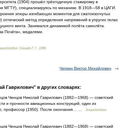
ерситета
(
1904
)
прошёл
трёхгодичную
стажировку
в
не
МГТУ
),
специализируясь
по
механике
.
В
1918
—
58
в
ЦАГИ
.
троения
эпюры
изгибающих
моментов
для
сжатоизогнутых
0
)
оптический
метод
определения
напряжений
в
упругих
телах
душного
винта
.
Занимался
динамикой
полёта
самолёта
.
ак
Почёта
»,
медалями
.
нциклопедия
.
Свищёв
Г
.
Г
.
.
1998
.
Чепкин Виктор Михайлович
ай Гаврилович" в других словарях:
нцов Ченцов Николай Гаврилович (1882—1968) — советский
сти и прочности авиационных конструкций, один из
ого, профессор (1950). После окончания… …
Энциклопедия
нцов Ченцов Николай Гаврилович (1882—1968) — советский