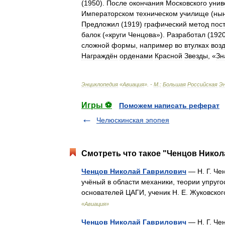
(
1950
).
После
окончания
Московского
унив
Императорском
техническом
училище
(
ны
Предложил
(
1919
)
графический
метод
пос
балок
(«
круги
Ченцова
»).
Разработал
(
192
сложной
формы
,
например
во
втулках
воз
Награждён
орденами
Красной
Звезды
, «
Зн
Энциклопедия
«
Авиация
». -
М
.
:
Большая
Российская
Э
Игры ⚽
Поможем написать реферат
Челюскинская эпопея
Смотреть что такое "Ченцов Никол
Ченцов Николай Гаврилович
— Н. Г. Че
учёный в области механики, теории упруго
основателей ЦАГИ, ученик Н. Е. Жуковск
«Авиация»
Ченцов Николай Гаврилович
— Н. Г. Че