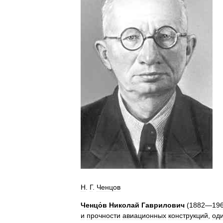
Н
.
Г
.
Ченцов
Ченцо́в
Николай
Гаврилович
(
1882
—
19
и
прочности
авиационных
конструкций
,
од