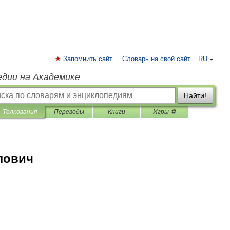
Запомнить сайт
Словарь на свой сайт
RU
едии на Академике
Найти!
Толкования
Переводы
Книги
Игры ⚽
лович