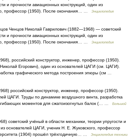
сти и прочности авиационных конструкций, один из
ого, профессор (1950). После окончания… …
Энциклопедия
нцов Ченцов Николай Гаврилович (1882—1968) — советский
сти и прочности авиационных конструкций, один из
ого, профессор (1950). После окончания… …
Энциклопедия
968), российский конструктор, инженер, профессор (1950).
Николай Егорович), один из основателей ЦАГИ (см. ЦАГИ).
зработка графического метода построения эпюры (см …
968) российский конструктор, инженер, профессор (1950).
елей ЦАГИ. Труды по динамике воздушного винта, разработка
изгибающих моментов для сжатоизогнутых балок (… …
Большой
68) советский учёный в области механики, теории упругости и
из основателей ЦАГИ, ученик Н. Е. Жуковского, профессор
иверситета (1904) прошёл трёхгодичную… …
Энциклопедия техники