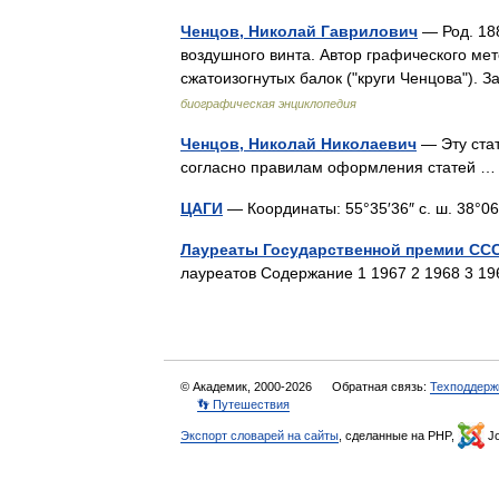
Ченцов, Николай Гаврилович
— Род. 188
воздушного винта. Автор графического м
сжатоизогнутых балок ("круги Ченцова")
биографическая энциклопедия
Ченцов, Николай Николаевич
— Эту ста
согласно правилам оформления статей
ЦАГИ
— Координаты: 55°35′36″ с. ш. 38°06′
Лауреаты Государственной премии СССР
лауреатов Содержание 1 1967 2 1968 3 1
© Академик, 2000-2026
Обратная связь:
Техподдерж
👣 Путешествия
Экспорт словарей на сайты
, сделанные на PHP,
Jo