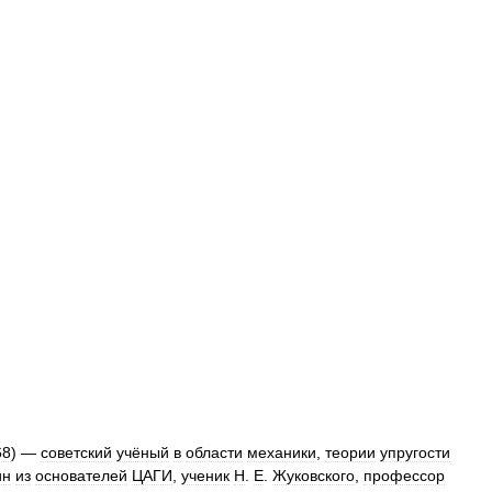
68
) —
советский
учёный
в
области
механики
,
теории
упругости
ин
из
основателей
ЦАГИ
,
ученик
Н
.
Е
.
Жуковского
,
профессор