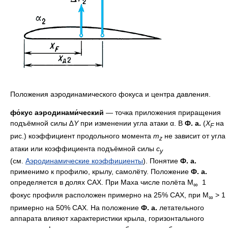
Положения аэродинамического фокуса и центра давления.
фо́кус аэродинами́ческий
— точка приложения приращения
подъёмной силы ∆
Y
при изменении угла атаки α. В
Ф. а.
(
X
на
F
рис.) коэффициент продольного момента
m
не зависит от угла
z
атаки или коэффициента подъёмной силы
c
y
(см.
Аэродинамические коэффициенты
). Понятие
Ф. а.
применимо к профилю, крылу, самолёту. Положение
Ф. а.
определяется в долях САХ. При Маха числе полёта М
1
∞
фокус профиля расположен примерно на 25% САХ, при М
> 1
∞
примерно на 50% САХ. На положение
Ф. а.
летательного
аппарата влияют характеристики крыла, горизонтального