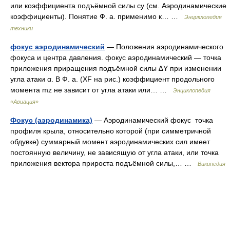
или коэффициента подъёмной силы сy (см. Аэродинамические
коэффициенты). Понятие Ф. а. применимо к… …
Энциклопедия
техники
фокус аэродинамический
— Положения аэродинамического
фокуса и центра давления. фокус аэродинамический — точка
приложения приращения подъёмной силы ∆Y при изменении
угла атаки α. В Ф. а. (XF на рис.) коэффициент продольного
момента mz не зависит от угла атаки или… …
Энциклопедия
«Авиация»
Фокус (аэродинамика)
— Аэродинамический фокус точка
профиля крыла, относительно которой (при симметричной
обдувке) суммарный момент аэродинамических сил имеет
постоянную величину, не зависящую от угла атаки, или точка
приложения вектора прироста подъёмной силы,… …
Википедия