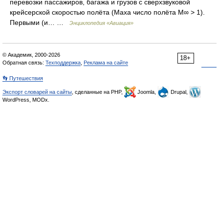
перевозки пассажиров, багажа и грузов с сверхзвуковой
крейсерской скоростью полёта (Маха число полёта M∞ > 1).
Первыми (и… …
Энциклопедия «Авиация»
© Академик, 2000-2026
18+
Обратная связь:
Техподдержка
,
Реклама на сайте
👣 Путешествия
Экспорт словарей на сайты
, сделанные на PHP,
Joomla,
Drupal,
WordPress, MODx.