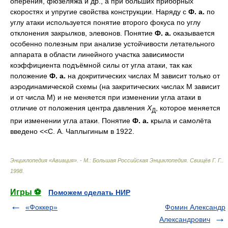
оперения, фюзеляжа и др., а при больших приборных
скоростях и упругие свойства конструкции. Наряду с
Ф. а.
по
углу атаки используется понятие
второго фокуса
по углу
отклонения закрылков, элевонов. Понятие
Ф. а.
оказывается
особенно полезным при анализе устойчивости летательного
аппарата в области линейного участка зависимости
коэффициента подъёмной силы от угла атаки, так как
положение
Ф. а.
на докритических числах М зависит только от
аэродинамической схемы (на закритических числах М зависит
и от числа М) и не меняется при изменении угла атаки в
отличие от положения центра давления
X
, которое меняется
Д
при изменении угла атаки. Понятие
Ф. а.
крыла и самолёта
введено <<С. А. Чаплыгиным в 1922.
Энциклопедия «Авиация». - М.: Большая Российская Энциклопедия
.
Свищёв Г. Г.
.
1998
.
Игры ⚽
Поможем сделать НИР
«Фоккер»
Фомин Александр
Александрович