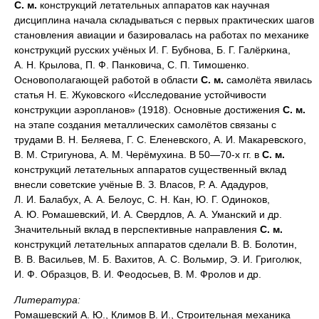
С. м.
конструкций летательных аппаратов как научная
дисциплина начала складываться с первых практических шагов
становления авиации и базировалась на работах по механике
конструкций русских учёных И. Г. Бубнова, Б. Г. Галёркина,
А. Н. Крылова, П. Ф. Панковича, С. П. Тимошенко.
Основополагающей работой в области
С. м.
самолёта явилась
статья Н. Е. Жуковского «Исследование устойчивости
конструкции аэропланов» (1918). Основные достижения
С. м.
на этапе создания металлических самолётов связаны с
трудами В. Н. Беляева, Г. С. Еленевского, А. И. Макаревского,
В. М. Стригунова, А. М. Черёмухина. В 50—70-х гг. в
С. м.
конструкций летательных аппаратов существенный вклад
внесли советские учёные В. З. Власов, Р. А. Ададуров,
Л. И. Балабух, А. А. Белоус, С. Н. Кан, Ю. Г. Одиноков,
А. Ю. Ромашевский, И. А. Свердлов, А. А. Уманский и др.
Значительный вклад в перспективные направления
С. м.
конструкций летательных аппаратов сделали В. В. Болотин,
В. В. Васильев, М. Б. Вахитов, А. С. Вольмир, Э. И. Григолюк,
И. Ф. Образцов, В. И. Феодосьев, В. М. Фролов и др.
Литература:
Ромашевский А. Ю., Климов В. И., Строительная механика