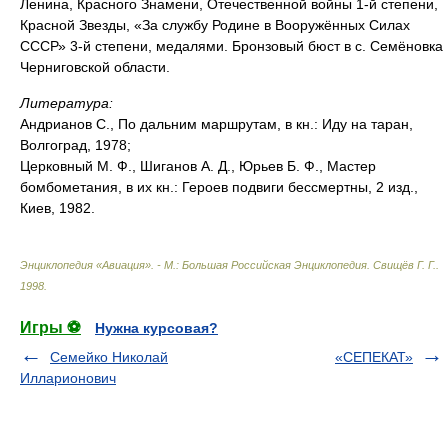
Ленина, Красного Знамени, Отечественной войны 1-й степени,
Красной Звезды, «За службу Родине в Вооружённых Силах
СССР» 3-й степени, медалями. Бронзовый бюст в с. Семёновка
Черниговской области.
Литература:
Андрианов С., По дальним маршрутам, в кн.: Иду на таран,
Волгоград, 1978;
Церковный М. Ф., Шиганов А. Д., Юрьев Б. Ф., Мастер
бомбометания, в их кн.: Героев подвиги бессмертны, 2 изд.,
Киев, 1982.
Энциклопедия «Авиация». - М.: Большая Российская Энциклопедия
.
Свищёв Г. Г.
.
1998
.
Игры ⚽
Нужна курсовая?
Семейко Николай
«СЕПЕКАТ»
Илларионович