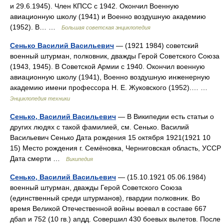
и 29.6.1945). Член КПСС с 1942. Окончил Военную
авиационную школу (1941) и Военно воздушную академию
(1952). В… …
Большая советская энциклопедия
Сенько Василий Васильевич
— (1921 1984) советский
военный штурман, полковник, дважды Герой Советского Союза
(1943, 1945). В Советской Армии с 1940. Окончил военную
авиационную школу (1941), Военно воздушную инженерную
академию имени профессора Н. Е. Жуковского (1952).… …
Энциклопедия техники
Сенько, Василий Васильевич
— В Википедии есть статьи о
других людях с такой фамилией, см. Сенько. Василий
Васильевич Сенько Дата рождения 15 октября 1921(1921 10
15) Место рождения г. Семёновка, Черниговская область, УССР
Дата смерти …
Википедия
Сенько, Василий Васильевич
— (15.10.1921 05.06.1984)
военный штурман, дважды Герой Советского Союза
(единственный среди штурманов), гвардии полковник. Во
время Великой Отечественной войны воевал в составе 667
дбап и 752 (10 гв.) апдд. Совершил 430 боевых вылетов. После