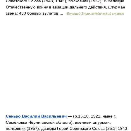
Советского Союза (1943, 1945), полковник (1957). В Великую
Отечественную войну в авиации дальнего действия, штурман
звена; 430 боевых вылетов …
Большой Энциклопедический словарь
Сенько Василий Васильевич
— (р.15.10. 1921, ныне г.
Семёновка Черниговской области), военный штурман,
полковник (1957), дважды Герой Советского Союза (25.3. 1943