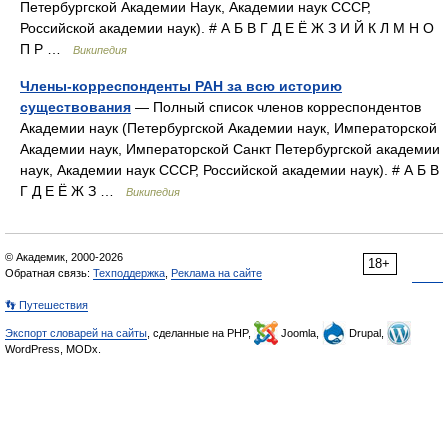
Петербургской Академии Наук, Академии наук СССР,
Российской академии наук). # А Б В Г Д Е Ё Ж З И Й К Л М Н О
П Р …
Википедия
Члены-корреспонденты РАН за всю историю
существования
— Полный список членов корреспондентов
Академии наук (Петербургской Академии наук, Императорской
Академии наук, Императорской Санкт Петербургской академии
наук, Академии наук СССР, Российской академии наук). # А Б В
Г Д Е Ё Ж З …
Википедия
© Академик, 2000-2026
18+
Обратная связь:
Техподдержка
,
Реклама на сайте
👣 Путешествия
Экспорт словарей на сайты
, сделанные на PHP,
Joomla,
Drupal,
WordPress, MODx.