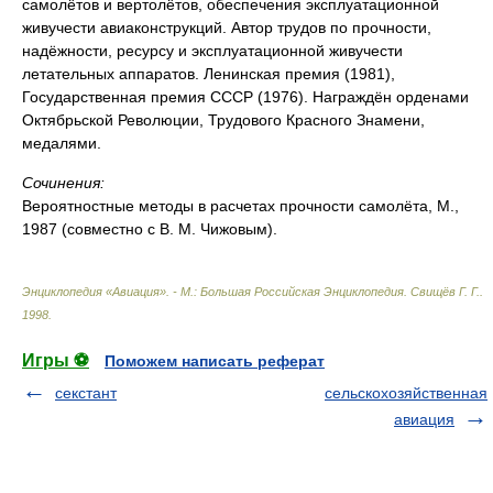
самолётов и вертолётов, обеспечения эксплуатационной
живучести авиаконструкций. Автор трудов по прочности,
надёжности, ресурсу и эксплуатационной живучести
летательных аппаратов. Ленинская премия (1981),
Государственная премия СССР (1976). Награждён орденами
Октябрьской Революции, Трудового Красного Знамени,
медалями.
Сочинения:
Вероятностные методы в расчетах прочности самолёта, М.,
1987 (совместно с В. М. Чижовым).
Энциклопедия «Авиация». - М.: Большая Российская Энциклопедия
.
Свищёв Г. Г.
.
1998
.
Игры ⚽
Поможем написать реферат
секстант
сельскохозяйственная
авиация