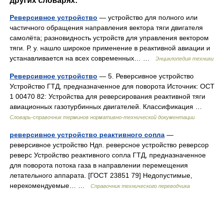
других словарях:
Реверсивное устройство
— устройство для полного или
частичного обращения направления вектора тяги двигателя
самолёта; разновидность устройств для управления вектором
тяги. Р. у. нашло широкое применение в реактивной авиации и
устанавливается на всех современных… …
Энциклопедия техники
Реверсивное устройство
— 5. Реверсивное устройство
Устройство ГТД, предназначенное для поворота Источник: ОСТ
1 00470 82: Устройства для реверсирования реактивной тяги
авиационных газотурбинных двигателей. Классификация …
Словарь-справочник терминов нормативно-технической документации
реверсивное устройство реактивного сопла
—
реверсивное устройство Ндп. реверсное устройство реверсор
реверс Устройство реактивного сопла ГТД, предназначенное
для поворота потока газа в направлении перемещения
летательного аппарата. [ГОСТ 23851 79] Недопустимые,
нерекомендуемые… …
Справочник технического переводчика