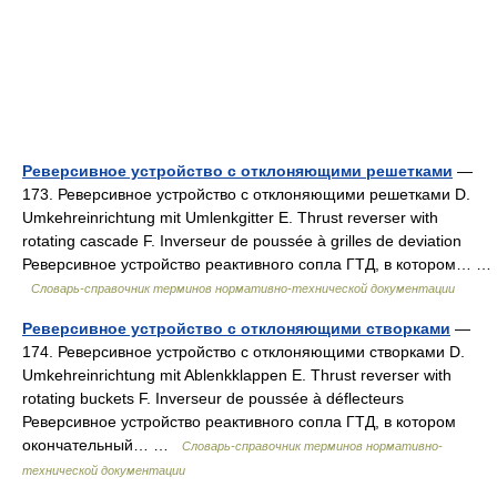
Реверсивное устройство с отклоняющими решетками
—
173. Реверсивное устройство с отклоняющими решетками D.
Umkehreinrichtung mit Umlenkgitter E. Thrust reverser with
rotating cascade F. Inverseur de poussée à grilles de deviation
Реверсивное устройство реактивного сопла ГТД, в котором… …
Словарь-справочник терминов нормативно-технической документации
Реверсивное устройство с отклоняющими створками
—
174. Реверсивное устройство с отклоняющими створками D.
Umkehreinrichtung mit Ablenkklappen E. Thrust reverser with
rotating buckets F. Inverseur de poussée à déflecteurs
Реверсивное устройство реактивного сопла ГТД, в котором
окончательный… …
Словарь-справочник терминов нормативно-
технической документации