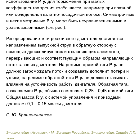
использование
Р. у.
для торможения при малых
коэффициентах трения колёс шасси, например при влажной
или обледенелой взлетно-посадочной полосе. Симметричные
и несимметричные
Р. у.
могут быть неуравновешенными и
уравновешенными (см. рис.).
Реверсирование тяги реактивного двигателя достигается
направлением выпускной струи в обратную сторону с
помощью дросселирующих и отклоняющих элементов,
перекрывающих и соответствующим образом направляющих
поток газов из двигателя. На режиме прямой тяги
Р. у.
не
должно загромождать поток и создавать дополнит, потери и
утечки, на режиме обратной тяги
Р. у.
не должно оказывать
влияния на устойчивость работы двигателя. Обратная тяга,
создаваемая
Р. у.
, обычно составляет 0,25—0,45 прямой тяги.
Общая масса
Р. у.
с системой управления и приводами
достигает 0,1—0,15 массы двигателя.
С. Ю. Крашенинников.
Энциклопедия «Авиация». - М.: Большая Российская Энциклопедия
.
Свищёв Г. Г.
.