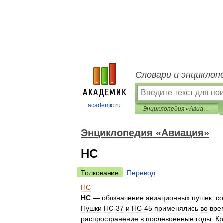
Словари и энциклоп
academic.ru
Энциклопедия «Авиация»
Энциклопедия «Авиация»
НС
Толкование
Перевод
НС
НС
—
обозначение
авиационных
пушек
,
с
Пушки
НС
-
37
и
НС
-
45
применялись
во
вре
распространение
в
послевоенные
годы
.
Кр