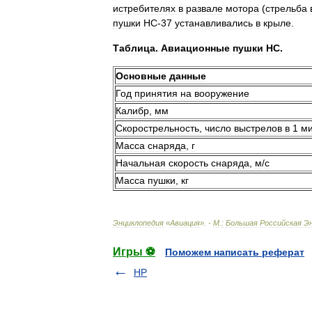
истребителях
в
развале
мотора
(
стрельба
пушки
НС
-
37
устанавливались
в
крыле
.
Таблица
.
Авиационные
пушки
НС
.
Основные
данные
Год
принятия
на
вооружение
Калибр
,
мм
Скорострельность
,
число
выстрелов
в
1
м
Масса
снаряда
,
г
Начальная
скорость
снаряда
,
м
/
с
Масса
пушки
,
кг
Энциклопедия
«
Авиация
». -
М
.
:
Большая
Российская
Э
Игры ⚽
Поможем написать реферат
НР