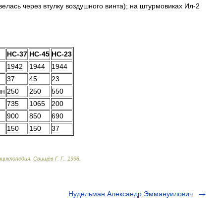
велась
через
втулку
воздушного
винта
);
на
штурмовиках
Ил
-
2
НС
-
37
НС
-
45
НС
-
23
1942
1944
1944
37
45
23
ин
250
250
550
735
1065
200
900
850
690
150
150
37
нциклопедия
.
Свищёв
Г
.
Г
.
.
1998
.
Нудельман Александр Эммануилович