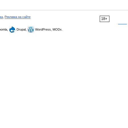
ка
,
Реклама на сайте
18+
omla,
Drupal,
WordPress, MODx.