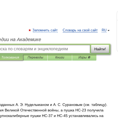
Запомнить сайт
Словарь на свой сайт
RU
едии на Академике
Найти!
Толкования
Переводы
Книги
Игры ⚽
озданных
А
.
Э
.
Нудельманом
и
А
.
С
.
Сурановым
(
см
.
таблицу
).
мя
Великой
Отечественной
войны
,
а
пушка
НС
-
23
получила
упнокалиберные
пушки
НС
-
37
и
НС
-
45
устанавливались
на