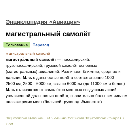
Энциклопедия «Авиация»
магистральный самолёт
Толкование
Перевод
магистральный самолёт
магистра́льный самолёт
— пассажирский,
грузопассажирский, грузовой самолёт основных
(магистральных) авиалиний. Различают ближние, средние и
дальние
М. с.
с дальностью полёта соответственно 1000—
2500 км, 2500—6000 км, свыше 6000 км (до 11000 км и более).
М. с.
отличаются от самолётов местных воздушных линий
увеличенной дальностью полёта, значительно большим числом
пассажирских мест (большей грузоподъёмностью).
Энциклопедия «Авиация». - М.: Большая Российская Энциклопедия
.
Свищёв Г. Г.
.
1998
.