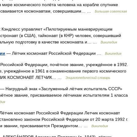
 мире космического полёта человека на корабле спутнике
 присваивается космонавтам, совершившим… …
Большая советская
 Кэндлесс управляет «Пилотируемым маневрирующим
стронавт (в США), тайконавт (в КНР) человек, совершивший
альную подготовку в качестве космонавта и… …
Википедия
ции
— Лётчик космонавт Российской Федерации …
Википедия
 Российской Федерации, почётное звание, учреждённое в 1992.
е, учреждённое в 1961 в ознаменование первого космического
* ЛЕТЧИК КОСМОНАВТ ЛЕТЧИК… …
Энциклопедический словарь
— Нагрудный знак «Заслуженный лётчик испытатель СССР»
ётное звание, присваиваемое лётчикам испытателям 1 класса
дия
Лётчик космонавт Российской Федерации Летчик космонавт
становлено законом Российской Федерации от 20 марта 1992 г.
ом звании, присваивается Президентом… …
Википедия