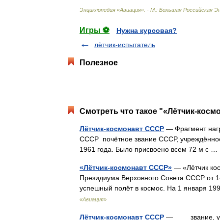
Энциклопедия
«
Авиация
». -
М
.
:
Большая
Российская
Э
Игры ⚽
Нужна курсовая?
лётчик-испытатель
Полезное
Смотреть что такое "«Лётчик-косм
Лётчик-космонавт СССР
— Фрагмент нагр
СССР почётное звание СССР, учреждённое
1961 года. Было присвоено всем 72 м с 
«Лётчик-космонавт СССР»
— «Лётчик кос
Президиума Верховного Совета СССР от 1
успешный полёт в космос. На 1 января 1
«Авиация»
Лётчик-космонавт СССР
— звание, учре