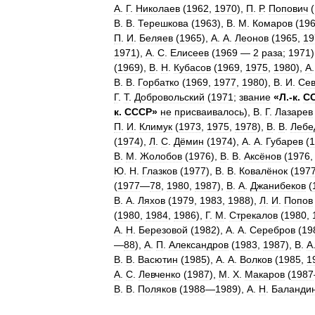
А
.
Г
.
Николаев
(
1962
,
1970
),
П
.
Р
.
Попович
(
В
.
В
.
Терешкова
(
1963
),
В
.
М
.
Комаров
(
19
П
.
И
.
Беляев
(
1965
),
А
.
А
.
Леонов
(
1965
,
19
1971
),
А
.
С
.
Елисеев
(
1969
—
2
раза
;
1971
(
1969
),
В
.
Н
.
Кубасов
(
1969
,
1975
,
1980
),
А
В
.
В
.
Горбатко
(
1969
,
1977
,
1980
),
В
.
И
.
Сев
Г
.
Т
.
Добровольский
(
1971
;
звание
«
Л
.-
к
.
С
к
.
СССР
»
не
присваивалось
),
В
.
Г
.
Лазарев
П
.
И
.
Климук
(
1973
,
1975
,
1978
),
В
.
В
.
Лебе
(
1974
),
Л
.
С
.
Дёмин
(
1974
),
А
.
А
.
Губарев
(
1
В
.
М
.
Жолобов
(
1976
),
В
.
В
.
Аксёнов
(
1976
Ю
.
Н
.
Глазков
(
1977
),
В
.
В
.
Ковалёнок
(
197
(
1977
—
78
,
1980
,
1987
),
В
.
А
.
Джанибеков
(
В
.
А
.
Ляхов
(
1979
,
1983
,
1988
),
Л
.
И
.
Попов
(
1980
,
1984
,
1986
),
Г
.
М
.
Стрекалов
(
1980
,
А
.
Н
.
Березовой
(
1982
),
А
.
А
.
Серебров
(
19
—
88
),
А
.
П
.
Александров
(
1983
,
1987
),
В
.
А
В
.
В
.
Васютин
(
1985
),
А
.
А
.
Волков
(
1985
,
1
А
.
С
.
Левченко
(
1987
),
М
.
Х
.
Макаров
(
1987
В
.
В
.
Поляков
(
1988
—
1989
),
А
.
Н
.
Баланди