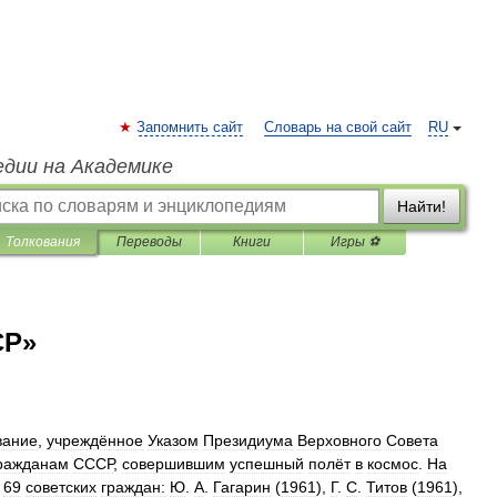
Запомнить сайт
Словарь на свой сайт
RU
едии на Академике
Найти!
Толкования
Переводы
Книги
Игры ⚽
СР»
вание
,
учреждённое
Указом
Президиума
Верховного
Совета
ражданам
СССР
,
совершившим
успешный
полёт
в
космос
.
На
69
советских
граждан:
Ю
.
А
.
Гагарин
(
1961
),
Г
.
С
.
Титов
(
1961
),