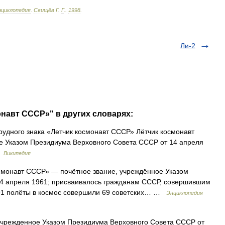
нциклопедия
.
Свищёв
Г
.
Г
.
.
1998
.
Ли-2
онавт СССР»" в других словарях:
удного знака «Летчик космонавт СССР» Лётчик космонавт
 Указом Президиума Верховного Совета СССР от 14 апреля
…
Википедия
монавт СССР» — почётное звание, учреждённое Указом
4 апреля 1961; присваивалось гражданам СССР, совершившим
991 полёты в космос совершили 69 советских… …
Энциклопедия
жденное Указом Президиума Верховного Совета СССР от