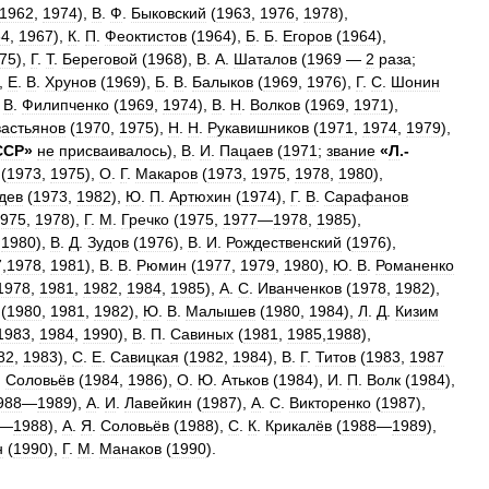
1962
,
1974
),
В
.
Ф
.
Быковский
(
1963
,
1976
,
1978
),
64
,
1967
),
К
.
П
.
Феоктистов
(
1964
),
Б
.
Б
.
Егоров
(
1964
),
75
),
Г
.
Т
.
Береговой
(
1968
),
В
.
А
.
Шаталов
(
1969
—
2
раза
;
),
Е
.
В
.
Хрунов
(
1969
),
Б
.
В
.
Балыков
(
1969
,
1976
),
Г
.
С
.
Шонин
.
В
.
Филипченко
(
1969
,
1974
),
В
.
Н
.
Волков
(
1969
,
1971
),
астьянов
(
1970
,
1975
),
Н
.
Н
.
Рукавишников
(
1971
,
1974
,
1979
),
ССР
»
не
присваивалось
),
В
.
И
.
Пацаев
(
1971
;
звание
«
Л
.-
(
1973
,
1975
),
О
.
Г
.
Макаров
(
1973
,
1975
,
1978
,
1980
),
дев
(
1973
,
1982
),
Ю
.
П
.
Артюхин
(
1974
),
Г
.
В
.
Сарафанов
975
,
1978
),
Г
.
М
.
Гречко
(
1975
,
1977
—
1978
,
1985
),
,
1980
),
В
.
Д
.
Зудов
(
1976
),
В
.
И
.
Рождественский
(
1976
),
7
,
1978
,
1981
),
В
.
В
.
Рюмин
(
1977
,
1979
,
1980
),
Ю
.
В
.
Романенко
1978
,
1981
,
1982
,
1984
,
1985
),
А
.
С
.
Иванченков
(
1978
,
1982
),
(
1980
,
1981
,
1982
),
Ю
.
В
.
Малышев
(
1980
,
1984
),
Л
.
Д
.
Кизим
1983
,
1984
,
1990
),
В
.
П
.
Савиных
(
1981
,
1985
,
1988
),
82
,
1983
),
С
.
Е
.
Савицкая
(
1982
,
1984
),
В
.
Г
.
Титов
(
1983
,
1987
.
Соловьёв
(
1984
,
1986
),
О
.
Ю
.
Атьков
(
1984
),
И
.
П
.
Волк
(
1984
),
988
—
1989
),
А
.
И
.
Лавейкин
(
1987
),
А
.
С
.
Викторенко
(
1987
),
—
1988
),
А
.
Я
.
Соловьёв
(
1988
),
С
.
К
.
Крикалёв
(
1988
—
1989
),
н
(
1990
),
Г
.
М
.
Манаков
(
1990
).