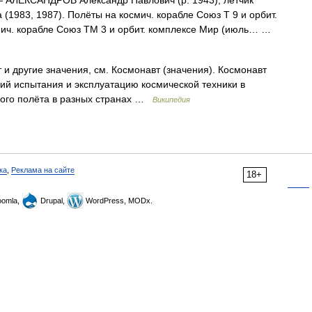
 АЛЕКСÁНДРОВ Александр Павлович (р. 1943), лётчик
(1983, 1987). Полёты на космич. корабле Союз Т 9 и орбит.
смич. корабле Союз ТМ 3 и орбит. комплексе Мир (июль… …
и другие значения, см. Космонавт (значения). Космонавт
щий испытания и эксплуатацию космической техники в
кого полёта в разных странах …
Википедия
ка
,
Реклама на сайте
18+
omla,
Drupal,
WordPress, MODx.