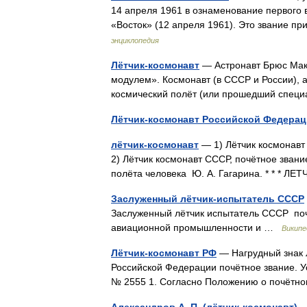
14 апреля 1961 в ознаменование первого в
«Восток» (12 апреля 1961). Это звание
энциклопедия
Лётчик-космонавт
— Астронавт Брюс Мак
модулем». Космонавт (в СССР и России), а
космический полёт (или прошедший специ
Лётчик-космонавт Российской Федера
лётчик-космонавт
— 1) Лётчик космонавт
2) Лётчик космонавт СССР, почётное звани
полёта человека Ю. А. Гагарина. * * 
Заслуженный лётчик-испытатель СССР
Заслуженный лётчик испытатель СССР поч
авиационной промышленности и …
Википе
Лётчик-космонавт РФ
— Нагрудный знак 
Российской Федерации почётное звание. У
№ 2555 1. Согласно Положению о почётн