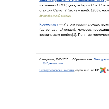
Александров А. П. (лётчик-космонавт)
—
космонавт СССР, дважды Герой Сов. Союза 
станции Салют 7 (июнь – нояб. 1983), ко
Биографический словарь
Космонавт
— У этого термина существуют 
(астронавт, тайконавт), человек, проводя
космическом полёте[1]. Понятие космичес
© Академик, 2000-2026
Обратная связь:
Техподдерж
👣 Путешествия
Экспорт словарей на сайты
, сделанные на PHP,
Jo