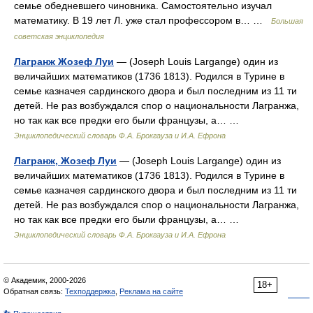
семье обедневшего чиновника. Самостоятельно изучал
математику. В 19 лет Л. уже стал профессором в… …
Большая
советская энциклопедия
Лагранж Жозеф Луи
— (Joseph Louis Largange) один из
величайших математиков (1736 1813). Родился в Турине в
семье казначея сардинского двора и был последним из 11 ти
детей. Не раз возбуждался спор о национальности Лагранжа,
но так как все предки его были французы, а… …
Энциклопедический словарь Ф.А. Брокгауза и И.А. Ефрона
Лагранж, Жозеф Луи
— (Joseph Louis Largange) один из
величайших математиков (1736 1813). Родился в Турине в
семье казначея сардинского двора и был последним из 11 ти
детей. Не раз возбуждался спор о национальности Лагранжа,
но так как все предки его были французы, а… …
Энциклопедический словарь Ф.А. Брокгауза и И.А. Ефрона
© Академик, 2000-2026
18+
Обратная связь:
Техподдержка
,
Реклама на сайте