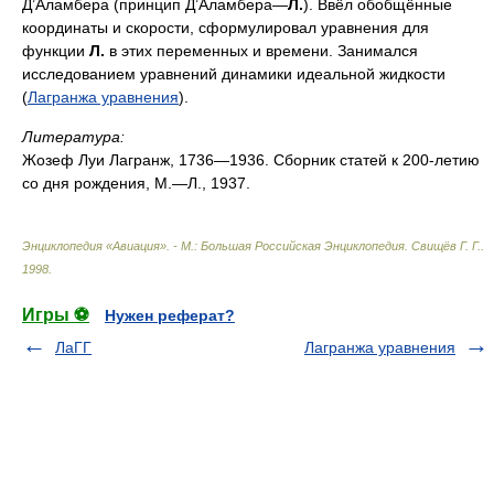
Д’Аламбера (принцип Д’Аламбера—
Л.
). Ввёл обобщённые
координаты и скорости, сформулировал уравнения для
функции
Л.
в этих переменных и времени. Занимался
исследованием уравнений динамики идеальной жидкости
(
Лагранжа уравнения
).
Литература:
Жозеф Луи Лагранж, 1736—1936. Сборник статей к 200-летию
со дня рождения, М.—Л., 1937.
Энциклопедия «Авиация». - М.: Большая Российская Энциклопедия
.
Свищёв Г. Г.
.
1998
.
Игры ⚽
Нужен реферат?
ЛаГГ
Лагранжа уравнения