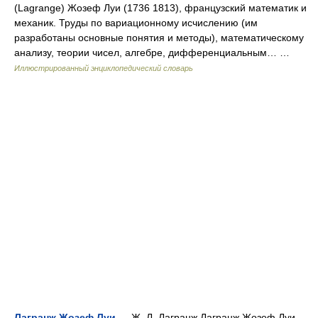
(Lagrange) Жозеф Луи (1736 1813), французский математик и
механик. Труды по вариационному исчислению (им
разработаны основные понятия и методы), математическому
анализу, теории чисел, алгебре, дифференциальным… …
Иллюстрированный энциклопедический словарь
Лагранж Жозеф Луи
— Ж. Л. Лагранж Лагранж Жозеф Луи