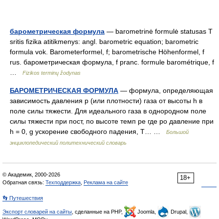
барометрическая формула
— barometrinė formulė statusas T
sritis fizika atitikmenys: angl. barometric equation; barometric
formula vok. Barometerformel, f; barometrische Höhenformel, f
rus. барометрическая формула, f pranc. formule barométrique, f
…
Fizikos terminų žodynas
БАРОМЕТРИЧЕСКАЯ ФОРМУЛА
— формула, определяющая
зависимость давления р (или плотности) газа от высоты h в
поле силы тяжести. Для идеального газа в однородном поле
силы тяжести при пост, по высоте темп ре где ро давление при
h = 0, g ускорение свободного падения, Т… …
Большой
энциклопедический политехнический словарь
© Академик, 2000-2026
18+
Обратная связь:
Техподдержка
,
Реклама на сайте
👣 Путешествия
Экспорт словарей на сайты
, сделанные на PHP,
Joomla,
Drupal,