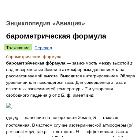
Энциклопедия «Авиация»
барометрическая формула
Толкование
Перевод
барометрическая формула
барометри́ческая фо́рмула
— зависимость между высотой
z
над поверхностью Земли и атмосферным давлением
p
на
рассматриваемой высоте. Выводится интегрированием Эйлера
уравнений для покоящегося газа. Для совершенного газа и
известных зависимостей температуры
T
и ускорения
свободного падения
g
от
z
Б. ф.
имеет вид:
,
где
p
— давление на поверхности Земли,
R
— газовая
0
постоянная. В частном случае изотермической атмосферы (
p/
ρ = const =
gH
, где ρ — плотность,
H
— эффективная высота