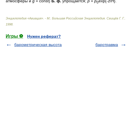
атмосферы и
g
= const)
Б. ф.
упрощается;
р
=
р
ехр{-
z
/
H
}.
0
Энциклопедия «Авиация». - М.: Большая Российская Энциклопедия
.
Свищёв Г. Г.
.
1998
.
Игры ⚽
Нужен реферат?
барометрическая высота
баротравма