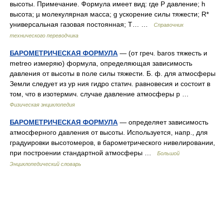
высоты. Примечание. Формула имеет вид: где P давление; h
высота; µ молекулярная масса; g ускорение силы тяжести; R*
универсальная газовая постоянная; T… …
Справочник
технического переводчика
БАРОМЕТРИЧЕСКАЯ ФОРМУЛА
— (от греч. baros тяжесть и
metreo измеряю) формула, определяющая зависимость
давления от высоты в поле силы тяжести. Б. ф. для атмосферы
Земли следует из ур ния гидро статич. равновесия и состоит в
том, что в изотермич. случае давление атмосферы р …
Физическая энциклопедия
БАРОМЕТРИЧЕСКАЯ ФОРМУЛА
— определяет зависимость
атмосферного давления от высоты. Используется, напр., для
градуировки высотомеров, в барометрического нивелировании,
при построении стандартной атмосферы …
Большой
Энциклопедический словарь