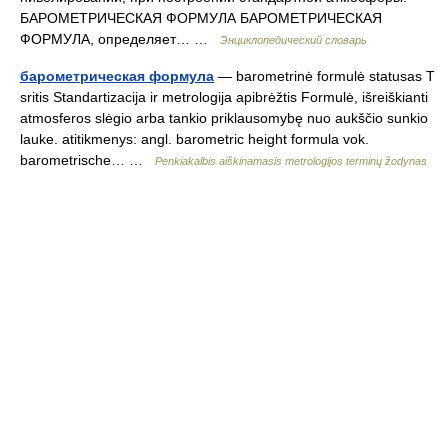
БАРОМЕТРИЧЕСКАЯ ФОРМУЛА БАРОМЕТРИЧЕСКАЯ
ФОРМУЛА, определяет… …
Энциклопедический словарь
барометрическая формула
— barometrinė formulė statusas T
sritis Standartizacija ir metrologija apibrėžtis Formulė, išreiškianti
atmosferos slėgio arba tankio priklausomybę nuo aukščio sunkio
lauke. atitikmenys: angl. barometric height formula vok.
barometrische… …
Penkiakalbis aiškinamasis metrologijos terminų žodynas