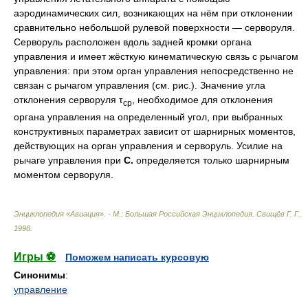
аэродинамических сил, возникающих на нём при отклонении
сравнительно небольшой рулевой поверхности — серворуля.
Серворуль расположен вдоль задней кромки органа
управления и имеет жёсткую кинематическую связь с рычагом
управления: при этом орган управления непосредственно не
связан с рычагом управления (см. рис.). Значение угла
отклонения серворуля τ
, необходимое для отклонения
ср
органа управления на определенный угол, при выбранных
конструктивных параметрах зависит от шарнирных моментов,
действующих на орган управления и серворуль. Усилие на
рычаге управления при
С.
определяется только шарнирным
моментом серворуля.
Энциклопедия «Авиация». - М.: Большая Российская Энциклопедия
.
Свищёв Г. Г.
.
1998
.
Игры ⚽
Поможем написать курсовую
Синонимы
:
управление