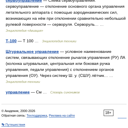
сервоуправление
— Схема сервоуправления.
сервоуправление — отклонение основного органа управления
летательного аппарата с помощью аэродинамических сил,
возникающих на нём при отклонении сравнительно небольшой
рулевой поверхности — серворуля. Серворуль… …
Энциклопедия «Авиация»
Т-100
— Т 100 …
Энциклопедия техники
Штурвальное управление
— условное наименование
систем, связывающих отклонение рычагов управления (РУ) ЛА
(колонка штурвальная, центральная или боковая ручка
управления, педали управления) с отклонением органов
управления (ОУ). Через систему Ш. у. (СШУ) лётчик… …
Энциклопедия техники
управление
— См …
Словарь синонимов
© Академик, 2000-2026
18+
Обратная связь:
Техподдержка
,
Реклама на сайте
👣 Путешествия