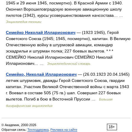
1945 и 29 июня 1945, посмертно). В Красной Армии с 1940.
Окончил Ворошиловградскую военную авиационную школу
пилотов (1942), курсы усовершенствования начсостава… …
Энциклопедия техники
Семейко Николай Илларионович
— (1923 1945), Герой
Советского Союза (1945; 1945, посмертно), капитан. В Великую
Отечественную войну в штурмовой авиации, командир
эскадрильи и штурман полка; 227 боевых вылетов. * * *
СЕМЕЙКО Николай Илларионович СЕМЕЙКО Николай
Илларионович… …
Энциклопедический словарь
Семейко, Николай Илларионович
— (26.03.1923 20.04.1945)
летчик штурмовик, дважды Герой Советского Союза, гвардии
капитан. Участник Великой Отечественной войны с марта 1943
г. Воевал в составе 505 (75 гв.) шап. Совершил 227 боевых
вылетов. Погиб в бою в Восточной Пруссии …
Большая
биографическая энциклопедия
© Академик, 2000-2026
18+
Обратная связь:
Техподдержка
,
Реклама на сайте