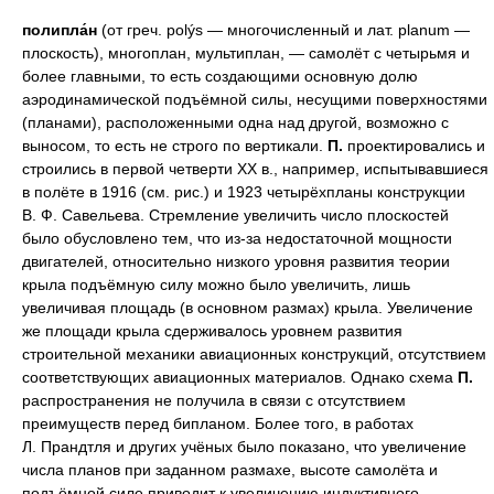
полипла́н
(от греч. polýs — многочисленный и лат. planum —
плоскость),
многоплан
,
мультиплан
, — самолёт с четырьмя и
более главными, то есть создающими основную долю
аэродинамической подъёмной силы, несущими поверхностями
(планами), расположенными одна над другой, возможно с
выносом, то есть не строго по вертикали.
П.
проектировались и
строились в первой четверти XX в., например, испытывавшиеся
в полёте в 1916 (см. рис.) и 1923 четырёхпланы конструкции
В. Ф. Савельева. Стремление увеличить число плоскостей
было обусловлено тем, что из-за недостаточной мощности
двигателей, относительно низкого уровня развития теории
крыла подъёмную силу можно было увеличить, лишь
увеличивая площадь (в основном размах) крыла. Увеличение
же площади крыла сдерживалось уровнем развития
строительной механики авиационных конструкций, отсутствием
соответствующих авиационных материалов. Однако схема
П.
распространения не получила в связи с отсутствием
преимуществ перед бипланом. Более того, в работах
Л. Прандтля и других учёных было показано, что увеличение
числа планов при заданном размахе, высоте самолёта и
подъёмной силе приводит к увеличению индуктивного