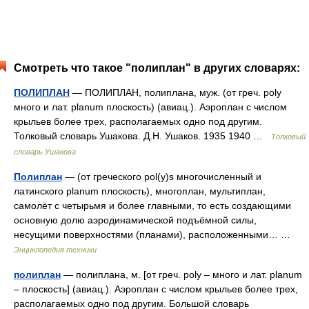
Смотреть что такое "полиплан" в других словарях:
ПОЛИПЛАН
— ПОЛИПЛАН, полиплана, муж. (от греч. poly
много и лат. planum плоскость) (авиац.). Аэроплан с числом
крыльев более трех, располагаемых одно под другим.
Толковый словарь Ушакова. Д.Н. Ушаков. 1935 1940 …
Толковый
словарь Ушакова
Полиплан
— (от греческого pol(y)s многочисленный и
латинского planum плоскость), многоплан, мультиплан,
самолёт с четырьмя и более главными, то есть создающими
основную долю аэродинамической подъёмной силы,
несущими поверхностями (планами), расположенными… …
Энциклопедия техники
полиплан
— полиплана, м. [от греч. poly – много и лат. planum
– плоскость] (авиац.). Аэроплан с числом крыльев более трех,
располагаемых одно под другим. Большой словарь