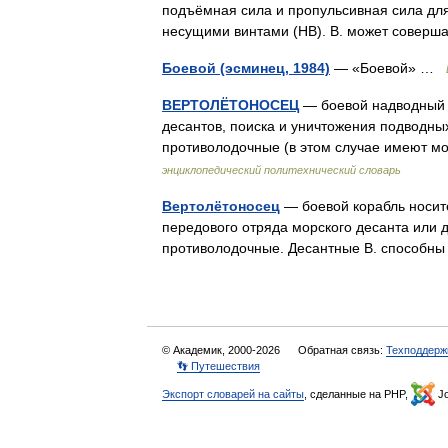
подъёмная сила и пропульсивная сила для
несущими винтами (НВ). В. может совер
Боевой (эсминец, 1984)
— «Боевой» …
ВЕРТОЛЁТОНОСЕЦ
— боевой надводный к
десантов, поиска и уничтожения подводных
противолодочные (в этом случае имеют м
энциклопедический политехнический словарь
Вертолётоносец
— боевой корабль носит
передового отряда морского десанта или 
противолодочные. Десантные В. способн
© Академик, 2000-2026
Обратная связь:
Техподдерж
👣 Путешествия
Экспорт словарей на сайты
, сделанные на PHP,
Jo