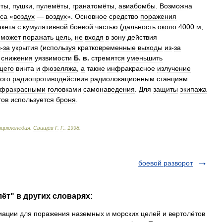
еты
,
пушки
,
пулемёты
,
гранатомёты
,
авиабомбы
.
Возможна
сса
«
воздух
—
воздух
».
Основное
средство
поражения
акета
с
кумулятивной
боевой
частью
(
дальность
около
4000
м
,
может
поражать
цель
,
не
входя
в
зону
действия
з
-
за
укрытия
(
используя
кратковременные
выходы
из
-
за
снижения
уязвимости
Б
.
в
.
стремятся
уменьшить
щего
винта
и
фюзеляжа
,
а
также
инфракрасное
излучение
ого
радиопротиводействия
радиолокационным
станциям
фракрасными
головками
самонаведения
.
Для
защиты
экипажа
тов
используется
броня
.
нциклопедия
.
Свищёв
Г
.
Г
.
.
1998
.
боевой разворот
ёт" в других словарях:
ации для поражения наземных и морских целей и вертолётов