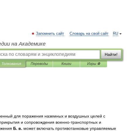
Запомнить сайт
Словарь на свой сайт
RU
едии на Академике
Найти!
Толкования
Переводы
Книги
Игры ⚽
ченный
для
поражения
наземных
и
воздушных
целей
с
прикрытия
и
сопровождения
военно
-
транспортных
и
ужения
Б
.
в
.
может
включать
противотанковые
управляемые