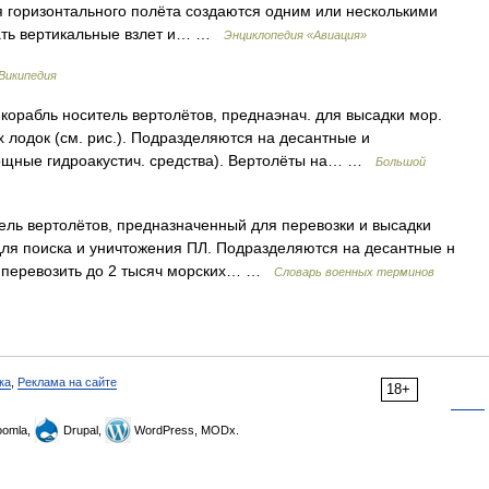
 горизонтального полёта создаются одним или несколькими
шать вертикальные взлет и… …
Энциклопедия «Авиация»
Википедия
орабль носитель вертолётов, преднаэнач. для высадки мор.
 лодок (см. рис.). Подразделяются на десантные и
ощные гидроакустич. средства). Вертолёты на… …
Большой
ель вертолётов, предназначенный для перевозки и высадки
для поиска и уничтожения ПЛ. Подразделяются на десантные н
ы перевозить до 2 тысяч морских… …
Словарь военных терминов
ка
,
Реклама на сайте
18+
omla,
Drupal,
WordPress, MODx.