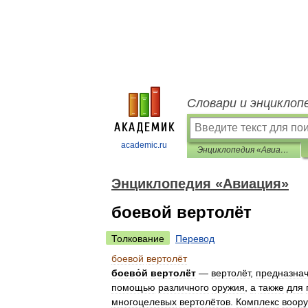
Словари и энциклоп
academic.ru
Энциклопедия «Авиация»
Энциклопедия «Авиация»
боевой вертолёт
Толкование
Перевод
боевой
вертолёт
боево́й
вертолёт
—
вертолёт
,
предназна
помощью
различного
оружия
,
а
также
для
многоцелевых
вертолётов
.
Комплекс
воор