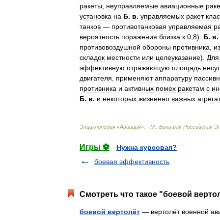
ракеты
,
неуправляемые
авиационные
рак
установка
на
Б
.
в
.
управляемых
ракет
кла
танков
—
противотанковая
управляемая
р
вероятность
поражения
близка
к
0
,
8
).
Б
.
в
.
противовоздушной
обороны
противника
,
и
складок
местности
или
целеуказание
).
Для
эффективную
отражающую
площадь
несу
двигателя
,
применяют
аппаратуру
пассивн
противника
и
активных
помех
ракетам
с
ин
Б
.
в
.
и
некоторых
жизненно
важных
агрега
Энциклопедия
«
Авиация
». -
М
.
:
Большая
Российская
Э
Игры ⚽
Нужна курсовая?
боевая эффективность
Смотреть что такое "боевой вертол
боевой вертолёт
— вертолёт военной ави