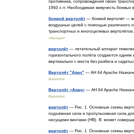
противника, сопровождения своих транспо
1950 х гг. Необходимая живучесть боевы
боевой вертолёт
— боевой вертолёт — в
воздушных целей с помощью различного о
транспортных и многоцелевых вертолётов
«Авиация»
вертолёт
— летательный аппарат тяжелее 
горизонтального полёта создаются одним и
вертикально с места без разбега и садит
Вертолёт "Апач"
— AH 64 Apache Назнач
Википедия
Вертолёт «Апач»
— AH 64 Apache Назнач
Википедия
вертолёт
— Рис. 1. Основные схемы верто
подъёмная сила и пропульсивная сила для
несущими винтами (НВ). В. может совер
вертолёт
— Рис. 1. Основные схемы верто