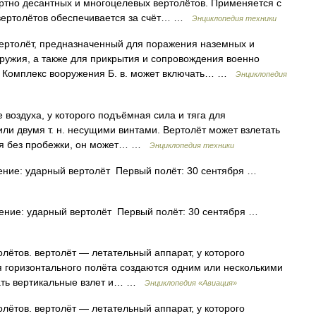
ртно десантных и многоцелевых вертолётов. Применяется с
х вертолётов обеспечивается за счёт… …
Энциклопедия техники
ертолёт, предназначенный для поражения наземных и
ружия, а также для прикрытия и сопровождения военно
. Комплекс вооружения Б. в. может включать… …
Энциклопедия
воздуха, у которого подъёмная сила и тяга для
ли двумя т. н. несущими винтами. Вертолёт может взлетать
ься без пробежки, он может… …
Энциклопедия техники
ение: ударный вертолёт Первый полёт: 30 сентября …
ение: ударный вертолёт Первый полёт: 30 сентября …
лётов. вертолёт — летательный аппарат, у которого
 горизонтального полёта создаются одним или несколькими
шать вертикальные взлет и… …
Энциклопедия «Авиация»
лётов. вертолёт — летательный аппарат, у которого