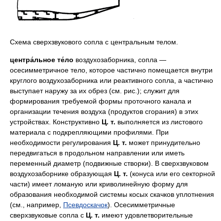
Схема сверхзвукового сопла с центральным телом.
центра́льное те́ло
воздухозаборника
,
сопла
—
осесимметричное тело, которое частично помещается внутри
круглого воздухозаборника или реактивного сопла, а частично
выступает наружу за их обрез (см. рис.); служит для
формирования требуемой формы проточного канала и
организации течения воздуха (продуктов сгорания) в этих
устройствах. Конструктивно
Ц. т.
выполняется из листового
материала с подкрепляющими профилями. При
необходимости регулирования
Ц. т.
может принудительно
передвигаться в продольном направлении или иметь
переменный диаметр (подвижные створки). В сверхзвуковом
воздухозаборнике образующая
Ц. т.
(конуса или его секторной
части) имеет ломаную или криволинейную форму для
образования необходимой системы косых скачков уплотнения
(см., например,
Псевдоскачок
). Осесимметричные
сверхзвуковые сопла с
Ц. т.
имеют удовлетворительные