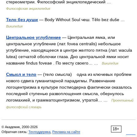
стереометрии. Философский энциклопедический …
Философская энциклопедия
Тело без души
— Body Without Soul чеш. Tělo bez duše …
Википедия
Центральное углубление
— Центральная ямка, или
центральное углубление (лат. fovea centralis) небольшое
углубление, находящееся в центре желтого пятна (лат. wacula
lutea) сетчатой оболочки глаза. Дно центральной ямки носит
название findus foveae . По месту своего… …
Википедия
Смысл и тело
— (тело смысла) одна из ключевых проблем
нового сдвига гуманитарной парадигмы. Развенчание
логоцентризма в культуре постмодерна фактически оказалось
последней ступенью развоплощения смысла, обернулось
логомахией, и грамматоцентризмом, утратой… …
Проективный
философский словарь
© Академик, 2000-2026
18+
Обратная связь:
Техподдержка
,
Реклама на сайте