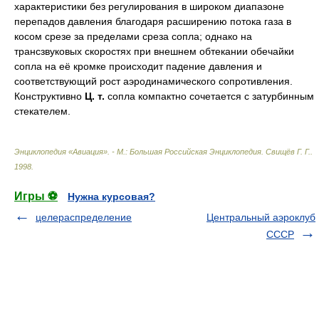
характеристики без регулирования в широком диапазоне
перепадов давления благодаря расширению потока газа в
косом срезе за пределами среза сопла; однако на
трансзвуковых скоростях при внешнем обтекании обечайки
сопла на её кромке происходит падение давления и
соответствующий рост аэродинамического сопротивления.
Конструктивно
Ц. т.
сопла компактно сочетается с затурбинным
стекателем.
Энциклопедия «Авиация». - М.: Большая Российская Энциклопедия
.
Свищёв Г. Г.
.
1998
.
Игры ⚽
Нужна курсовая?
целераспределение
Центральный аэроклуб
СССР