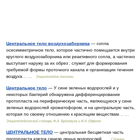
Центральное тело воздухозаборника
— сопла
осесимметричное тело, которое частично помещается внутри
круглого воздухозаборника или реактивного сопла, а частично
выступает наружу за их обрез ; служит для формирования
требуемой формы проточного канала и организации течения
воздуха… …
Энциклопедия техники
Центральное тело
— У сине зеленых водорослей и у
некоторых бактерий обнаружена дифференцирование
протопласта на периферическую часть, являющуюся у сине
зеленых водорослей хроматофором, и на центральную часть,
которая по своему отношению к красящим веществам… …
Энциклопедический словарь Ф.А. Брокгауза и И.А. Ефрона
ЦЕНТРАЛЬНОЕ ТЕЛО
— центральная бесцветная часть
протопласта клеток синезе леных водорослей …
Словарь