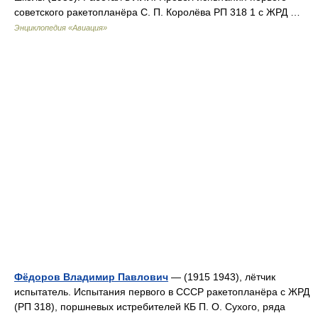
советского ракетопланёра С. П. Королёва РП 318 1 с ЖРД …
Энциклопедия «Авиация»
Фёдоров Владимир Павлович
— (1915 1943), лётчик
испытатель. Испытания первого в СССР ракетопланёра с ЖРД
(РП 318), поршневых истребителей КБ П. О. Сухого, ряда