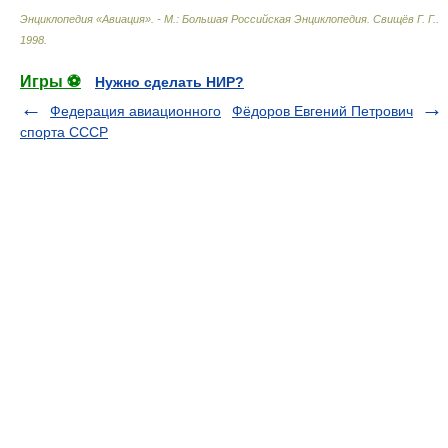
Энциклопедия «Авиация». - М.: Большая Российская Энциклопедия
.
Свищёв Г. Г.
.
1998
.
Игры ⚽
Нужно сделать НИР?
Федерация авиационного
Фёдоров Евгений Петрович
спорта СССР