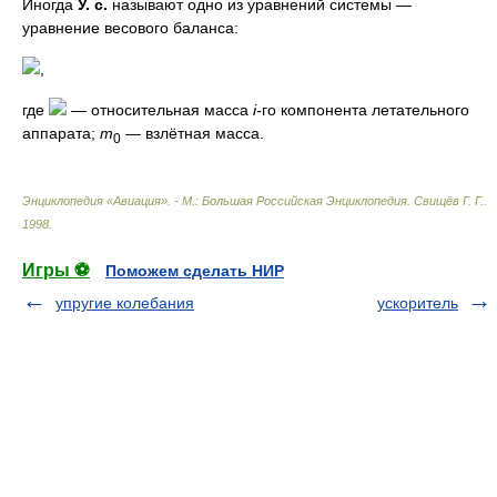
Иногда
У. с.
называют одно из уравнений системы —
уравнение весового баланса:
,
где
— относительная масса
i-
го компонента летательного
аппарата;
m
— взлётная масса.
0
Энциклопедия «Авиация». - М.: Большая Российская Энциклопедия
.
Свищёв Г. Г.
.
1998
.
Игры ⚽
Поможем сделать НИР
упругие колебания
ускоритель