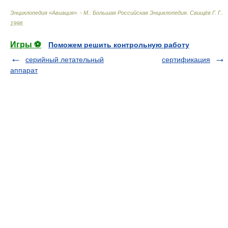
Энциклопедия «Авиация». - М.: Большая Российская Энциклопедия
.
Свищёв Г. Г.
.
1998
.
Игры ⚽
Поможем решить контрольную работу
серийный летательный
сертификация
аппарат