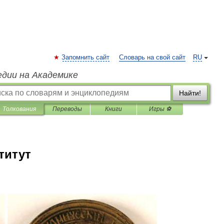
Запомнить сайт
Словарь на свой сайт
RU
едии на Академике
Найти!
Толкования
Переводы
Книги
Игры ⚽
титут