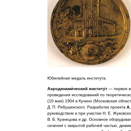
Юбилейная
медаль
института
.
Аэродинами́ческий
институ́т
—
первое
в
проведения
исследований
по
теоретическ
(
10
мая
)
1904
в
Кучино
(
Московская
облас
Д
.
П
.
Рябушинского
.
Разработка
проекта
А
руководством
и
при
участии
Н
.
Е
.
Жуковско
В
.
Б
.
Кузнецова
и
др
.
Основное
оборудова
сечения
с
закрытой
рабочей
частью
,
диаме