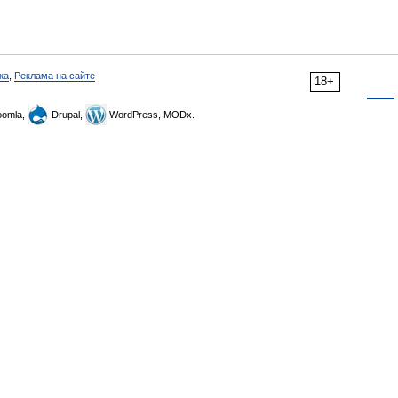
ка
,
Реклама на сайте
18+
omla,
Drupal,
WordPress, MODx.