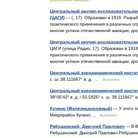
Энциклопедия «Авиация»
Центральный научно-исследовательски
(ЦАГИ)
— (, 17). Образован в 1918. Разр
практического применения в различных от
многие успехи отечественной авиации, 
Центральный научно-исследовательски
ЦАГИ (улица Радио, 17). Образован в 191
практического применения в различных от
многие успехи отечественной авиации, 
Центральный аэродинамический инсти
с. ш. 38.111667° в. д. …
Википедия
Центральный аэродинамический институ
38°06′42″ в. д. / 55.5925° с. ш. 38.111667°
Кучино (Железнодорожный)
— У этого т
Микрорайон Кучино …
Википедия
Рябушинский, Дмитрий Павлович
— В Ви
Рябушинский. Дмитрий Павлович Рябуши