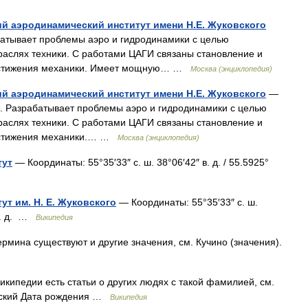
й аэродинамический институт имени Н.Е. Жуковского
абатывает проблемы аэро и гидродинамики с целью
раслях техники. С работами ЦАГИ связаны становление и
достижения механики. Имеет мощную… …
Москва (энциклопедия)
й аэродинамический институт имени Н.Е. Жуковского
—
8. Разрабатывает проблемы аэро и гидродинамики с целью
раслях техники. С работами ЦАГИ связаны становление и
достижения механики.… …
Москва (энциклопедия)
тут
— Координаты: 55°35′33″ с. ш. 38°06′42″ в. д. / 55.5925°
т им. Н. Е. Жуковского
— Координаты: 55°35′33″ с. ш.
 в. д. …
Википедия
ермина существуют и другие значения, см. Кучино (значения).
кипедии есть статьи о других людях с такой фамилией, см.
нский Дата рождения …
Википедия