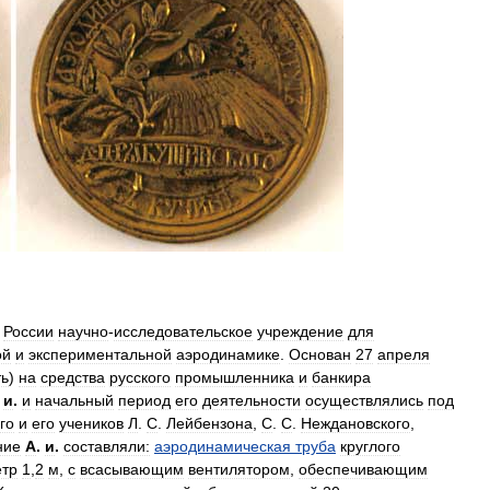
России
научно
-
исследовательское
учреждение
для
ой
и
экспериментальной
аэродинамике
.
Основан
27
апреля
ть
)
на
средства
русского
промышленника
и
банкира
.
и
.
и
начальный
период
его
деятельности
осуществлялись
под
го
и
его
учеников
Л
.
С
.
Лейбензона
,
С
.
С
.
Неждановского
,
ние
А
.
и
.
составляли:
аэродинамическая
труба
круглого
тр
1
,
2
м
,
с
всасывающим
вентилятором
,
обеспечивающим