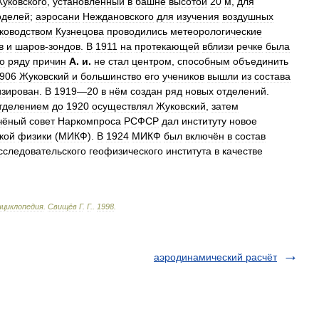
уковского
,
установленный
в
башне
высотой
20
м
,
для
оделей
;
аэросани
Неждановского
для
изучения
воздушных
ководством
Кузнецова
проводились
метеорологические
в
и
шаров
-
зондов
.
В
1911
на
протекающей
вблизи
речке
была
о
ряду
причин
А
.
и
.
не
стал
центром
,
способным
объединить
906
Жуковский
и
большинство
его
учеников
вышли
из
состава
изирован
.
В
1919
—
20
в
нём
создан
ряд
новых
отделений
.
тделением
до
1920
осуществлял
Жуковский
,
затем
чёный
совет
Наркомпроса
РСФСР
дал
институту
новое
кой
физики
(
МИКФ
).
В
1924
МИКФ
был
включён
в
состав
сследовательского
геофизического
института
в
качестве
нциклопедия
.
Свищёв
Г
.
Г
.
.
1998
.
аэродинамический расчёт