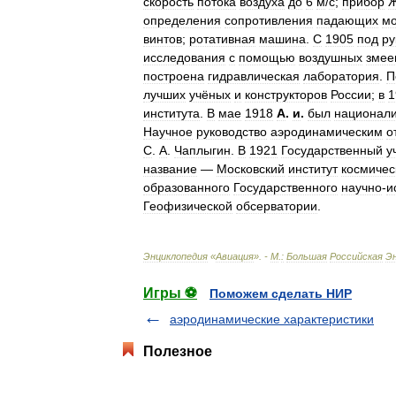
скорость
потока
воздуха
до
6
м
/
с
;
прибор
Ж
определения
сопротивления
падающих
м
винтов
;
ротативная
машина
.
С
1905
под
ру
исследования
с
помощью
воздушных
змее
построена
гидравлическая
лаборатория
.
П
лучших
учёных
и
конструкторов
России
;
в
1
института
.
В
мае
1918
А
.
и
.
был
национал
Научное
руководство
аэродинамическим
о
С
.
А
.
Чаплыгин
.
В
1921
Государственный
у
название
—
Московский
институт
космичес
образованного
Государственного
научно
-
и
Геофизической
обсерватории
.
Энциклопедия
«
Авиация
». -
М
.
:
Большая
Российская
Э
Игры ⚽
Поможем сделать НИР
аэродинамические характеристики
Полезное