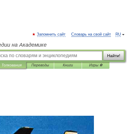
Запомнить сайт
Словарь на свой сайт
RU
едии на Академике
Найти!
Толкования
Переводы
Книги
Игры ⚽