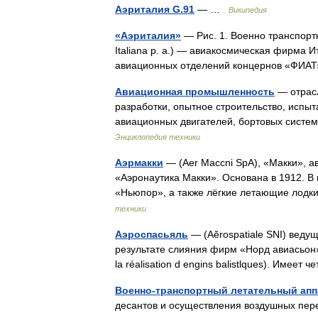
Аэриталия G.91
— …
Википедия
«Аэриталия»
— Рис. 1. Военно транспортн
Italiana p. a.) — авиакосмическая фирма 
авиационных отделений концернов «ФИА
Авиационная промышленность
— отрас
разработки, опытное строительство, испы
авиационных двигателей, бортовых сист
Энциклопедия техники
Аэрмакки
— (Aer Maccni SpA), «Макки», 
«Аэронаутика Макки». Основана в 1912. В
«Ньюпор», а также лёгкие летающие лодки
техники
Аэроспасьяль
— (Aĕrospatiale SNI) веду
результате слияния фирм «Норд авиасьон»,
la réalisation d engins balistlques). Име
Военно-транспортный летательный апп
десантов и осуществления воздушных пере