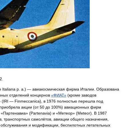
2
.
e
Italiana
p
.
a
.) —
авиакосмическая
фирма
Италии
.
Образована
нных
отделений
концернов
«
ФИАТ
»
(
кроме
заводов
 (
IRI
—
Finmeccanica
),
в
1976
полностью
перешла
под
приобрела
акции
(
от
50
до
100
%)
авиационных
фирм
, «
Партенавиа
» (
Partenavia
)
и
«
Метеор
» (
Meteor
).
В
1987
в
,
транспортных
самолётов
,
авиации
общего
назначения
,
обслуживания
и
модификации
,
беспилотных
летательных