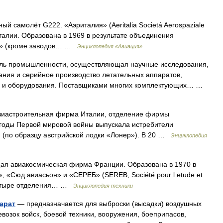
ый самолёт G222. «Аэриталия» (Aeritalia Societá Aerospaziale
Италии. Образована в 1969 в результате объединения
Т» (кроме заводов… …
Энциклопедия «Авиация»
ль промышленности, осуществляющая научные исследования,
тания и серийное производство летательных аппаратов,
ем и оборудования. Поставщиками многих комплектующих… …
авиастроительная фирма Италии, отделение фирмы
 годы Первой мировой войны выпускала истребители
 (по образцу австрийской лодки «Лонер»). В 20 …
Энциклопедия
щая авиакосмическая фирма Франции. Образована в 1970 в
 «Сюд авиасьон» и «СЕРЕБ» (SEREB, Société pour l etude et
ет четыре отделения… …
Энциклопедия техники
арат
— предназначается для выброски (высадки) воздушных
возок войск, боевой техники, вооружения, боеприпасов,