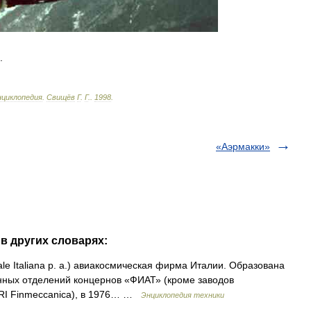
.
нциклопедия
.
Свищёв
Г
.
Г
.
.
1998
.
«Аэрмакки»
в других словарях:
iale Italiana p. a.) авиакосмическая фирма Италии. Образована
нных отделений концернов «ФИАТ» (кроме заводов
IRI Finmeccanica), в 1976… …
Энциклопедия техники