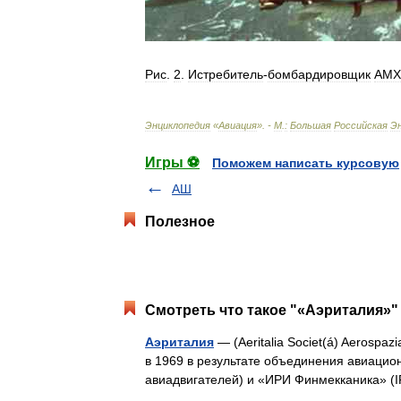
Рис
.
2
.
Истребитель
-
бомбардировщик
AMX
Энциклопедия
«
Авиация
». -
М
.
:
Большая
Российская
Э
Игры ⚽
Поможем написать курсовую
АШ
Полезное
Смотреть что такое "«Аэриталия»" 
Аэриталия
— (Aeritalia Societ(á) Aerospaz
в 1969 в результате объединения авиацио
авиадвигателей) и «ИРИ Финмекканика» (