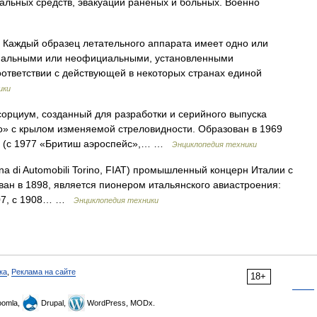
иальных средств, эвакуации раненых и больных. Военно
Каждый образец летательного аппарата имеет одно или
циальными или неофициальными, установленными
оответствии с действующей в некоторых странах единой
ики
орциум, созданный для разработки и серийного выпуска
о» с крылом изменяемой стреловидности. Образован в 1969
 (с 1977 «Бритиш аэроспейс»,… …
Энциклопедия техники
liana di Automobili Torino, FIAT) промышленный концерн Италии с
ан в 1898, является пионером итальянского авиастроения:
907, с 1908… …
Энциклопедия техники
ка
,
Реклама на сайте
18+
omla,
Drupal,
WordPress, MODx.