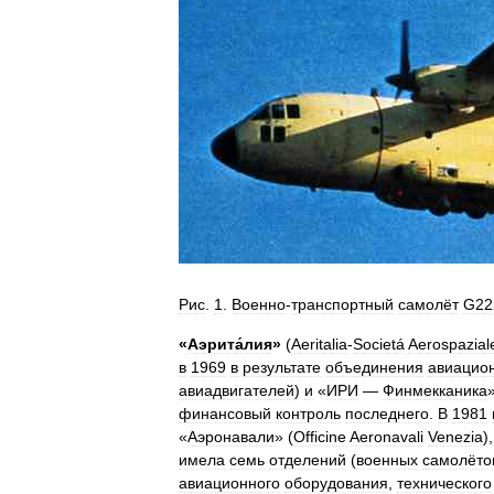
Рис
.
1
.
Военно
-
транспортный
самолёт
G22
«
Аэрита́лия
»
(
Aeritalia
-
Societá
Aerospazial
в
1969
в
результате
объединения
авиацио
авиадвигателей
)
и
«
ИРИ
—
Финмекканика
»
финансовый
контроль
последнего
.
В
1981
«
Аэронавали
» (
Officine
Aeronavali
Venezia
)
имела
семь
отделений
(
военных
самолёто
авиационного
оборудования
,
технического