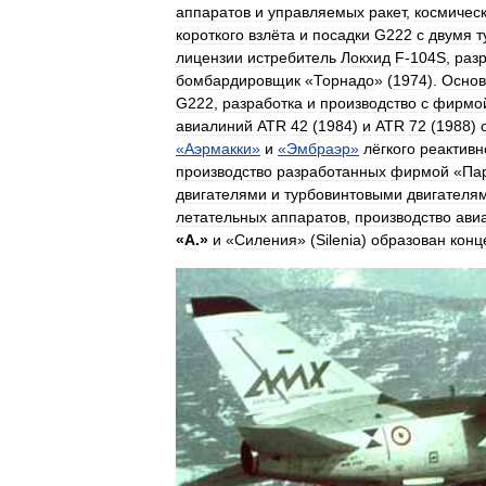
аппаратов
и
управляемых
ракет
,
космичес
короткого
взлёта
и
посадки
G222
с
двумя
т
лицензии
истребитель
Локхид
F
-
104S
,
раз
бомбардировщик
«
Торнадо
» (
1974
).
Осно
G222
,
разработка
и
производство
с
фирмо
авиалиний
ATR
42
(
1984
)
и
ATR
72
(
1988
)
«
Аэрмакки
»
и
«
Эмбраэр
»
лёгкого
реактивн
производство
разработанных
фирмой
«
Па
двигателями
и
турбовинтовыми
двигателя
летательных
аппаратов
,
производство
ави
«
А
.»
и
«
Силения
» (
Silenia
)
образован
конц