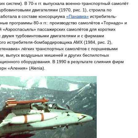
ких
систем
).
В
70
-
х
гг
.
выпускала
военно
-
транспортный
самолёт
урбовинтовыми
двигателями
(
1970
,
рис
.
1
),
строила
по
работала
в
составе
консорциума
«
Панавиа
»
истребитель
-
вные
программы
80
-
х
гг
.
:
производство
самолётов
«
Торнадо
»
и
й
«
Аэроспасьяль
»
пассажирских
самолётов
для
коротких
с
двумя
турбовинтовыми
двигателями
и
с
фирмами
ого
истребителя
-
бомбардировщика
АМХ
(
1984
,
рис
.
2
),
ртенавиа
»
лёгких
транспортных
самолётов
с
поршневыми
ми
,
выпуск
воздушных
мишеней
и
других
беспилотных
ационного
оборудования
.
В
1990
в
результате
слияния
фирм
ерн
«
Аления
» (
Alenia
).