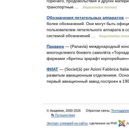
горючего, продовольствия и других матер
транспортные …
Энциклопедия техники
Обозначения летательных аппаратов
— 
более обозначений. Они могут быть офи
пользователем летательного аппарата в с
системой обозначений …
Энциклопедия техн
Панавиа
— (Panavia) международный конс
многоцелевого боевого самолёта «Торнад
фирмами «Бритиш эркрафт корпорейшен»
ФИАТ
— (Societ(á) per Azioni Fabbrica Ita
развитым авиационным отделением. Основ
первый авиационный завод построен в 1
© Академик, 2000-2026
Обратная связь:
Техподдерж
👣 Путешествия
Экспорт словарей на сайты
, сделанные на PHP,
Jo