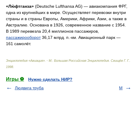
«Лю́фтганза»
(Deutsche Lufthansa AG) — авиакомпания ФРГ,
одна из крупнейших в мире. Осуществляет перевозки внутри
страны и в страны Европы, Америки, Африки, Азии, а также в
Австралию. Основана в 1926, современное название с 1954.
В 1989 перевезла 20,4 миллионов пассажиров,
пассажирооборот
36,17 млрд. п.-км. Авиационный парк —
161 самолёт.
Энциклопедия «Авиация». - М.: Большая Российская Энциклопедия
.
Свищёв Г. Г.
.
1998
.
Игры ⚽
Нужно сделать НИР?
Людвига труба
М