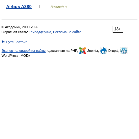
Airbus A380
— Т …
Википедия
© Академик, 2000-2026
18+
Обратная связь:
Техподдержка
,
Реклама на сайте
👣 Путешествия
Экспорт словарей на сайты
, сделанные на PHP,
Joomla,
Drupal,
WordPress, MODx.