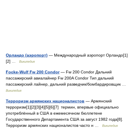
Орландо (аэропорт)
— Международный аэропорт Орландо[1]
[2] …
Википедия
Focke-Wulf Fw 200 Condor
— Fw 200 Сondor Дальний
пассажирский авиалайнер Fw 200A Condor Тип дальний
пассажирский лайнер, дальний разведчик/бомбардировщик …
Википедия
Терроризм армянских националистов
— Армянский
терроризм[1][2][3][4][5][6][7] термин, впервые официально
употреблённый в США в ежемесячном бюллетене
Государственного Департамента США за август 1982 года[8].
Терроризм армянских националистов часто н …
Википедия