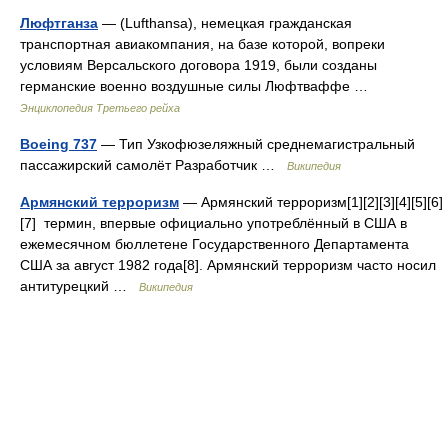
Люфтганза
— (Lufthansa), немецкая гражданская
транспортная авиакомпания, на базе которой, вопреки
условиям Версальского договора 1919, были созданы
германские военно воздушные силы Люфтваффе …
Энциклопедия Третьего рейха
Boeing 737
— Тип Узкофюзеляжный среднемагистральный
пассажирский самолёт Разработчик …
Википедия
Армянский терроризм
— Армянский терроризм[1][2][3][4][5][6]
[7] термин, впервые официально употреблённый в США в
ежемесячном бюллетене Государственного Департамента
США за август 1982 года[8]. Армянский терроризм часто носил
антитурецкий …
Википедия