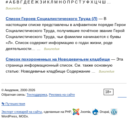
# А Б В Г Д Е Ё Ж З И К Л М Н О П Р С Т У Ф Х Ц Ч Ш …
Википедия
Список Героев Социалистического Труда (Л)
— В
настоящем списке представлены в алфавитном порядке Герои
Социалистического Труда, получившие почётное звание Герой
Социалистического Труда, чьи фамилии начинаются с буквы
«Л». Список содержит информацию о годах жизни, роде
деятельности… …
Википедия
Список похороненных на Новодевичьем кладбище
— Эта
страница информационный список. См. также основную
статью: Новодевичье кладбище Содержание …
Википедия
© Академик, 2000-2026
18+
Обратная связь:
Техподдержка
,
Реклама на сайте
👣 Путешествия
Экспорт словарей на сайты
, сделанные на PHP,
Joomla,
Drupal,
WordPress, MODx.